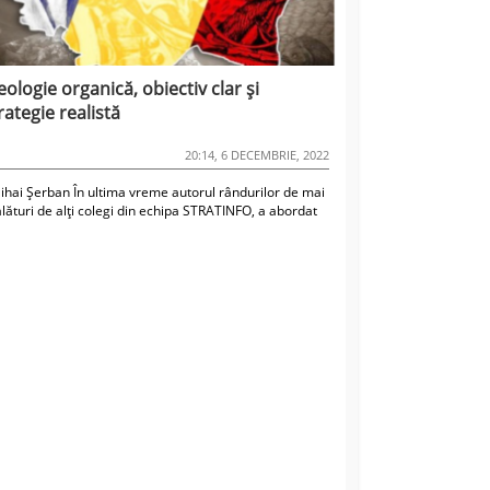
eologie organică, obiectiv clar și
rategie realistă
20:14, 6 DECEMBRIE, 2022
ihai Șerban În ultima vreme autorul rândurilor de mai
alături de alți colegi din echipa STRATINFO, a abordat