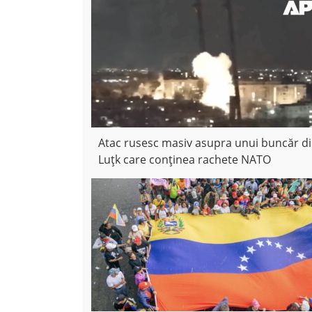
Atac rusesc masiv asupra unui buncăr d
Luțk care conținea rachete NATO