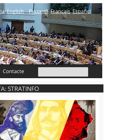
na
English
Русский
Francais
Español
Contacte
A: STRATINFO