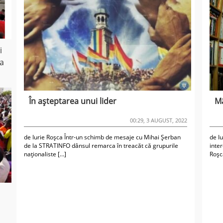
i
ea
În așteptarea unui lider
Mâ
00:29, 3 AUGUST, 2022
de Iurie Roșca Într-un schimb de mesaje cu Mihai Șerban
de I
de la STRATINFO dânsul remarca în treacăt că grupurile
inte
naționaliste […]
Roșc