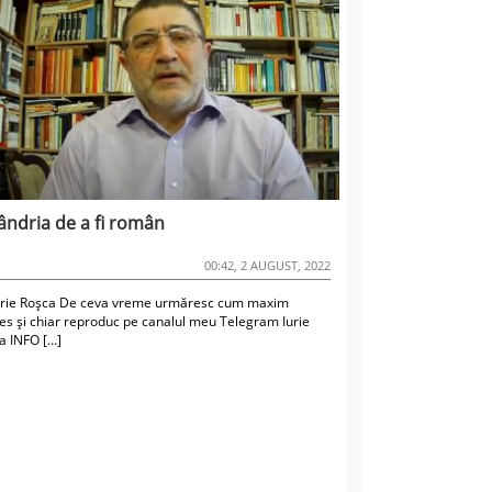
ndria de a fi român
00:42, 2 AUGUST, 2022
urie Roșca De ceva vreme urmăresc cum maxim
res și chiar reproduc pe canalul meu Telegram Iurie
a INFO […]