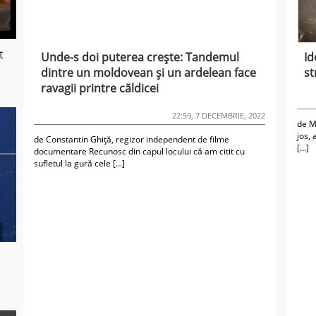
t
Unde-s doi puterea crește: Tandemul
Id
dintre un moldovean și un ardelean face
st
ravagii printre căldicei
22:59, 7 DECEMBRIE, 2022
de M
jos, 
de Constantin Ghiță, regizor independent de filme
[…]
documentare Recunosc din capul locului că am citit cu
sufletul la gură cele […]