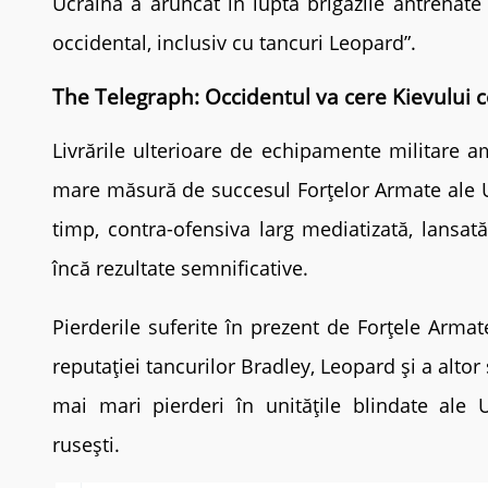
Ucraina a aruncat în luptă brigăzile antrena
occidental, inclusiv cu tancuri Leopard”.
The Telegraph: Occidentul va cere Kievului co
Livrările ulterioare de echipamente militare 
mare măsură de succesul Forțelor Armate ale U
timp, contra-ofensiva larg mediatizată, lansată
încă rezultate semnificative.
Pierderile suferite în prezent de Forțele Arm
reputației tancurilor Bradley, Leopard și a alto
mai mari pierderi în unitățile blindate ale 
rusești.