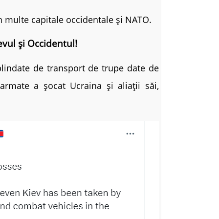
în multe capitale occidentale și NATO.
evul și Occidentul!
 blindate de transport de trupe date de
armate a șocat Ucraina și aliații săi,