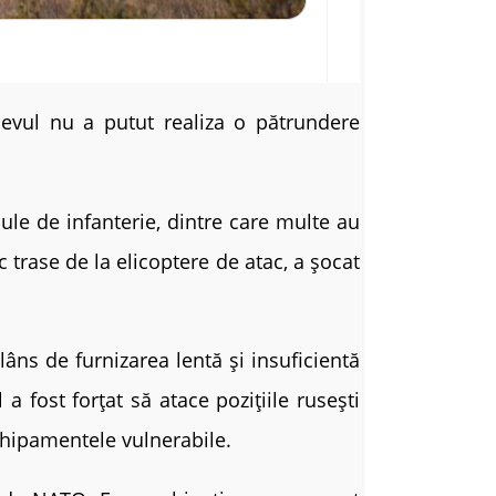
 Kievul nu a putut realiza o pătrundere
ule de infanterie, dintre care multe au
 trase de la elicoptere de atac, a șocat
lâns de furnizarea lentă și insuficientă
 fost forțat să atace pozițiile rusești
echipamentele vulnerabile.