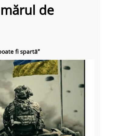
umărul de
oate fi spartă”