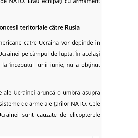
te de NATO. Erau echipați cu armament
ncesii teritoriale către Rusia
americane către Ucraina vor depinde în
crainei pe câmpul de luptă. În același
 la începutul lunii iunie, nu a obținut
ate ale Ucrainei aruncă o umbră asupra
r sisteme de arme ale țărilor NATO. Cele
Ucrainei sunt cauzate de elicopterele