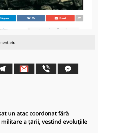
omentariu
sat un atac coordonat fără
ilitare a țării, vestind evoluțiile