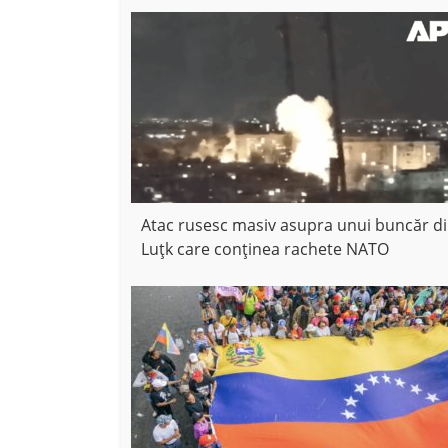
Atac rusesc masiv asupra unui buncăr d
Luțk care conținea rachete NATO