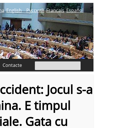
na
English
Русский
Francais
Español
Contacte
ccident: Jocul s-a
ina. E timpul
iale. Gata cu