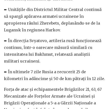
➨ Unitățile din Districtul Militar Central continuă
să spargă apărarea armatei ucrainene în
apropierea râului Zherebets, deplasându-se de la
Lugansk în regiunea Harkov.
➨ În direcția Svyatovo, artileria rusă funcționează
continuu, într-o oarecare măsură similară cu
intensitatea lui Bakhmut, relatează analiștii
militari ucraineni.
➨ În ultimele 7 zile Rusia a recucerit 25 de
kilometri în adâncime și 50 de km pătrați în 12 zile.
Forța de atac și echipamentele Brigăzilor 21, 63, 67
Mecanizate ale Forțelor Armate ale Ucrainei și
Brigăzii Operaționale a 5-a a Gărzii Naționale a