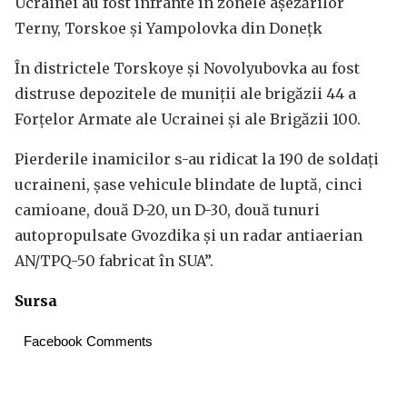
Ucrainei au fost înfrânte în zonele așezărilor
Terny, Torskoe și Yampolovka din Donețk
În districtele Torskoye și Novolyubovka au fost
distruse depozitele de muniții ale brigăzii 44 a
Forțelor Armate ale Ucrainei și ale Brigăzii 100.
Pierderile inamicilor s-au ridicat la 190 de soldați
ucraineni, șase vehicule blindate de luptă, cinci
camioane, două D-20, un D-30, două tunuri
autopropulsate Gvozdika și un radar antiaerian
AN/TPQ-50 fabricat în SUA”.
Sursa
Facebook Comments