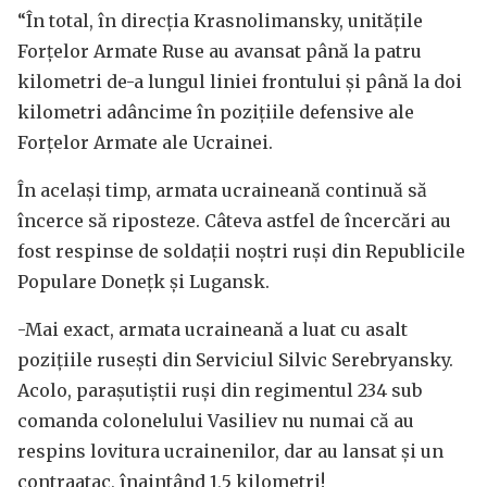
“În total, în direcția Krasnolimansky, unitățile
Forțelor Armate Ruse au avansat până la patru
kilometri de-a lungul liniei frontului și până la doi
kilometri adâncime în pozițiile defensive ale
Forțelor Armate ale Ucrainei.
În același timp, armata ucraineană continuă să
încerce să riposteze. Câteva astfel de încercări au
fost respinse de soldații noștri ruși din Republicile
Populare Donețk și Lugansk.
-Mai exact, armata ucraineană a luat cu asalt
pozițiile rusești din Serviciul Silvic Serebryansky.
Acolo, parașutiștii ruși din regimentul 234 sub
comanda colonelului Vasiliev nu numai că au
respins lovitura ucrainenilor, dar au lansat și un
contraatac, înaintând 1,5 kilometri!