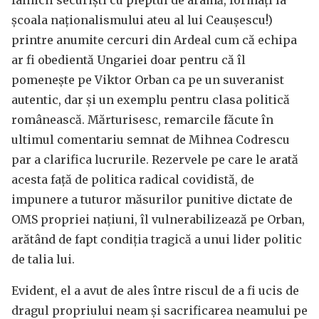
falnicii securiști cu pieptul de aramă, formați la
școala naționalismului ateu al lui Ceaușescu!)
printre anumite cercuri din Ardeal cum că echipa
ar fi obedientă Ungariei doar pentru că îl
pomenește pe Viktor Orban ca pe un suveranist
autentic, dar și un exemplu pentru clasa politică
românească. Mărturisesc, remarcile făcute în
ultimul comentariu semnat de Mihnea Codrescu
par a clarifica lucrurile. Rezervele pe care le arată
acesta față de politica radical covidistă, de
impunere a tuturor măsurilor punitive dictate de
OMS propriei națiuni, îl vulnerabilizează pe Orban,
arătând de fapt condiția tragică a unui lider politic
de talia lui.
Evident, el a avut de ales între riscul de a fi ucis de
dragul propriului neam și sacrificarea neamului pe