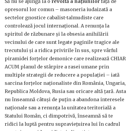
Să nu se ajungă la o
revoltă a națiunilor
față de
opresorul lor comun – masoneria iudaizată a
sectelor gnostice cabalist-talmudiste care
controlează jocul internațional. A renunța la
spiritul de răzbunare și la obsesia anihilării
vecinului de care sunt legate paginile tragice ale
trecutului și a ridica privirile în sus, spre vârful
piramidei forțelor demonice care realizează CHIAR
ACUM planul de stârpire a rasei umane prin
multiple strategii de reducere a populației – iată
sarcina forțelor naționaliste din România, Ungaria,
Republica Moldova, Rusia sau oricare altă țară. Asta
nu înseamnă câtuși de puțin a abandona interesele
naționale sau a renunța la unitatea teritorială a
Statului Român, ci dimpotrivă, înseamnă să te
ridici la luptă pentru supraviețuirea lui în cadrul