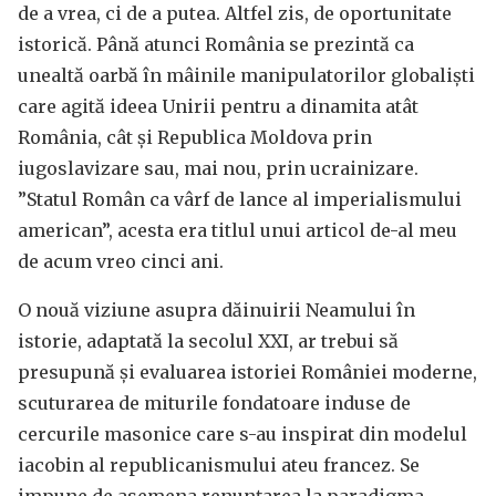
de a vrea, ci de a putea. Altfel zis, de oportunitate
istorică. Până atunci România se prezintă ca
unealtă oarbă în mâinile manipulatorilor globaliști
care agită ideea Unirii pentru a dinamita atât
România, cât și Republica Moldova prin
iugoslavizare sau, mai nou, prin ucrainizare.
”Statul Român ca vârf de lance al imperialismului
american”, acesta era titlul unui articol de-al meu
de acum vreo cinci ani.
O nouă viziune asupra dăinuirii Neamului în
istorie, adaptată la secolul XXI, ar trebui să
presupună și evaluarea istoriei României moderne,
scuturarea de miturile fondatoare induse de
cercurile masonice care s-au inspirat din modelul
iacobin al republicanismului ateu francez. Se