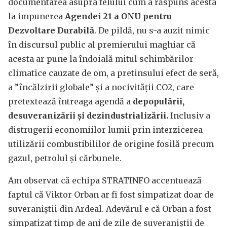
documentarea asupra felului cum a răspuns acesta
la impunerea
Agendei 21 a ONU pentru
Dezvoltare Durabilă
. De pildă, nu s-a auzit nimic
în discursul public al premierului maghiar că
acesta ar pune la îndoială mitul schimbărilor
climatice cauzate de om, a pretinsului efect de seră,
a ”încălzirii globale” și a nocivității CO2, care
pretextează întreaga agendă a
depopulării,
desuveranizării și dezindustrializării.
Inclusiv a
distrugerii economiilor lumii prin interzicerea
utilizării combustibililor de origine fosilă precum
gazul, petrolul și cărbunele.
Am observat că echipa STRATINFO accentuează
faptul că Viktor Orban ar fi fost simpatizat doar de
suveraniștii din Ardeal. Adevărul e că Orban a fost
simpatizat timp de ani de zile de suveraniștii de