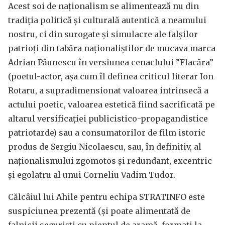
Acest soi de naționalism se alimentează nu din
tradiția politică și culturală autentică a neamului
nostru, ci din surogate și simulacre ale falșilor
patrioți din tabăra naționaliștilor de mucava marca
Adrian Păunescu în versiunea cenaclului ”Flacăra”
(poetul-actor, așa cum îl definea criticul literar Ion
Rotaru, a supradimensionat valoarea intrinsecă a
actului poetic, valoarea estetică fiind sacrificată pe
altarul versificației publicistico-propagandistice
patriotarde) sau a consumatorilor de film istoric
produs de Sergiu Nicolaescu, sau, în definitiv, al
naționalismului zgomotos și redundant, excentric
și egolatru al unui Corneliu Vadim Tudor.
Călcâiul lui Ahile pentru echipa STRATINFO este
suspiciunea prezentă (și poate alimentată de