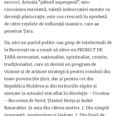
escroci. Actuala ”pătură superpusă”, neo-
ciocoimea eurolatră, valeții iudeocrației numite cu
decență plutocrație, este cea crescută în eprubetă
de către rețelele de influență inamice, care au
penetrat Țara.
Da, nici un partid politic sau grup de intelectuali de
la București nu a reușit să ofere un PROIECT DE
ȚARĂ suveranist, naționalist, spiritualist, creștin,
tradiționalist, care să devină un program de
viziune și de acțiune strategică pentru românii din
toate provinciile țării, dar și pentru cei din
Republica Moldova și din teritoriile răpite și
anexate la actualul stat aflat în disoluție – Ucraina
– Bucovina de Nord, Ținutul Herța și Sudul
Basarabiei. Și asta din câteva motive. 1. Din simplă
ignoranță, oportunism și lașitate. 2. Din lipsă de