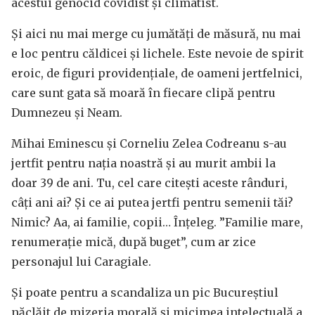
acestui genocid covidist și climatist.
Și aici nu mai merge cu jumătăți de măsură, nu mai
e loc pentru căldicei și lichele. Este nevoie de spirit
eroic, de figuri providențiale, de oameni jertfelnici,
care sunt gata să moară în fiecare clipă pentru
Dumnezeu și Neam.
Mihai Eminescu și Corneliu Zelea Codreanu s-au
jertfit pentru nația noastră și au murit ambii la
doar 39 de ani. Tu, cel care citești aceste rânduri,
câți ani ai? Și ce ai putea jertfi pentru semenii tăi?
Nimic? Aa, ai familie, copii… Înțeleg. ”Familie mare,
renumerație mică, după buget”, cum ar zice
personajul lui Caragiale.
Și poate pentru a scandaliza un pic Bucureștiul
năclăit de mizeria morală și micimea intelectuală a