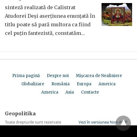
sinteză realizată de Calistrat
Atudorei Deși aserțiunea enunțată în
titlu poate să pară multora ca fiind
cel puțin fantezistă, constatăm…
Prima pagină
Despre noi
Mișcarea de Nealiniere
Globalizare
România
Europa
America
America
Asia
Contacte
Geopolitika
Toate drepturile sunt rezervate
Vezi în versiunea Non-AMP