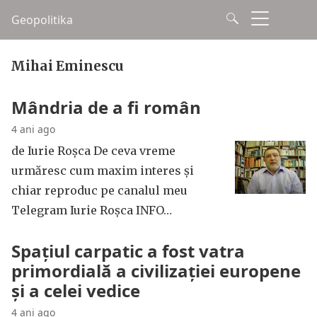
Geopolitika
Mihai Eminescu
Mândria de a fi român
4 ani ago
de Iurie Roșca De ceva vreme
urmăresc cum maxim interes și
chiar reproduc pe canalul meu
Telegram Iurie Roșca INFO…
Spaţiul carpatic a fost vatra
primordială a civilizaţiei europene
și a celei vedice
4 ani ago