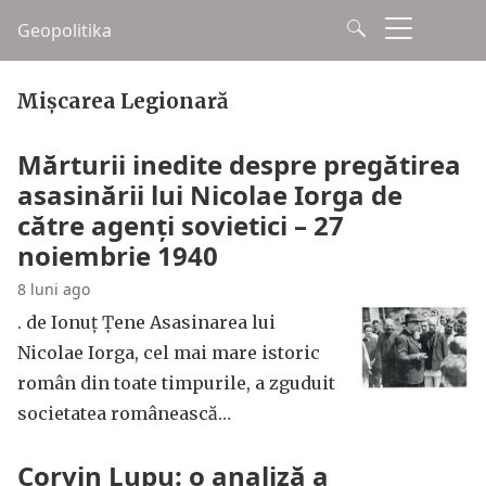
Geopolitika
Mișcarea Legionară
Mărturii inedite despre pregătirea
asasinării lui Nicolae Iorga de
către agenți sovietici – 27
noiembrie 1940
8 luni ago
. de Ionuț Țene Asasinarea lui
Nicolae Iorga, cel mai mare istoric
român din toate timpurile, a zguduit
societatea românească…
Corvin Lupu: o analiză a