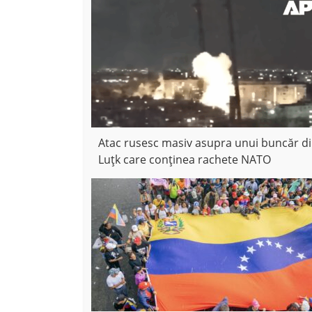
Atac rusesc masiv asupra unui buncăr d
Luțk care conținea rachete NATO