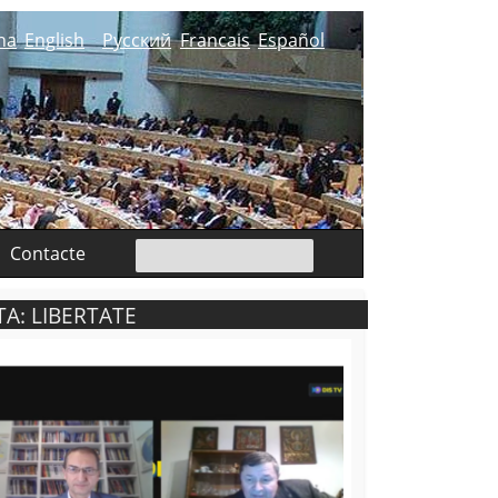
na
English
Русский
Francais
Español
Contacte
A: LIBERTATE