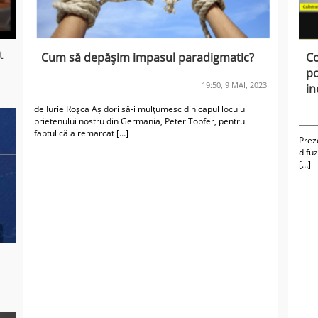
t
Cum să depășim impasul paradigmatic?
Co
po
19:50, 9 MAI, 2023
in
de Iurie Roșca Aș dori să-i mulțumesc din capul locului
prietenului nostru din Germania, Peter Topfer, pentru
faptul că a remarcat […]
Preze
difuz
[…]