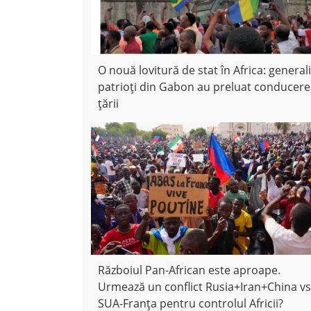
O nouă lovitură de stat în Africa: generali
patrioți din Gabon au preluat conducer
țării
Războiul Pan-African este aproape.
Urmează un conflict Rusia+Iran+China vs
SUA-Franța pentru controlul Africii?