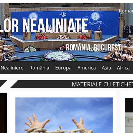
Româ
 Nealiniere
România
Europa
America
Asia
Africa
MATERIALE CU ETICHET