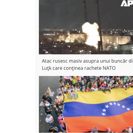
Atac rusesc masiv asupra unui buncăr d
Luțk care conținea rachete NATO