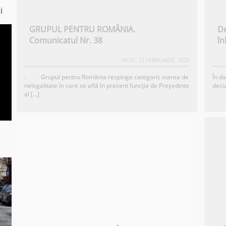
i
GRUPUL PENTRU ROMÂNIA.
De
Comunicatul Nr. 38
în
00:21, 12 FEBRUARIE, 2025
. Grupul pentru România respinge categoric starea de
În d
nelegalitate în care se află în prezent funcția de Președinte
deciz
al […]