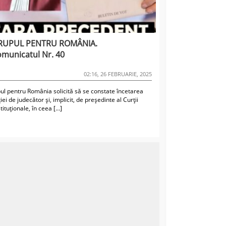
RUPUL PENTRU ROMÂNIA.
municatul Nr. 40
02:16, 26 FEBRUARIE, 2025
ul pentru România solicită să se constate încetarea
iei de judecător și, implicit, de președinte al Curții
ituționale, în ceea […]