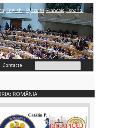
na
English
Русский
Francais
Español
Contacte
ORIA: ROMÂNIA