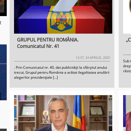
t
GRUPUL PENTRU ROMÂNIA.
„C
Comunicatul Nr. 41
12:37, 24 APRILIE, 2025
Sub t
drep
. Prin Comunicatul nr. 40, dat publicității la sfârșitul anului
răsto
trecut, Grupul pentru România a arătat ilegalitatea anulării
alegerilor prezidențiale […]