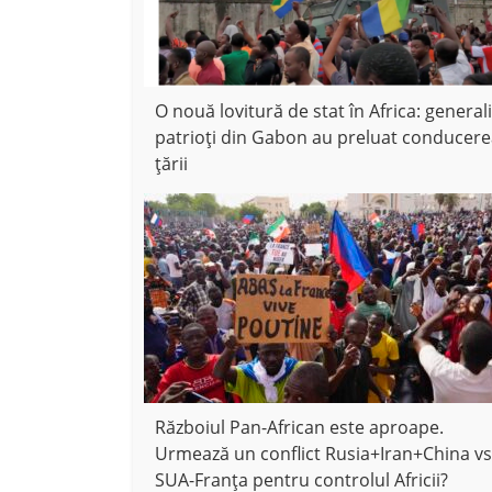
O nouă lovitură de stat în Africa: generali
patrioți din Gabon au preluat conducer
țării
Războiul Pan-African este aproape.
Urmează un conflict Rusia+Iran+China vs
SUA-Franța pentru controlul Africii?