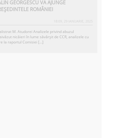
ĂLIN GEORGESCU VA AJUNGE
REȘEDINTELE ROMÂNIEI
18:09, 29 IANUARIE, 2025
alistrat M. Atudorei Analizele privind abuzul
ivăzut nicăieri în lume săvârșit de CCR, analizele cu
re la raportul Comisiei […]