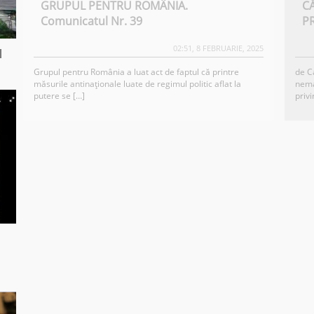
GRUPUL PENTRU ROMÂNIA.
C
Comunicatul Nr. 39
P
02:51, 8 FEBRUARIE, 2025
l
Grupul pentru România a luat act de faptul că printre
de C
măsurile antinaționale luate de regimul politic aflat la
nema
putere se […]
privi