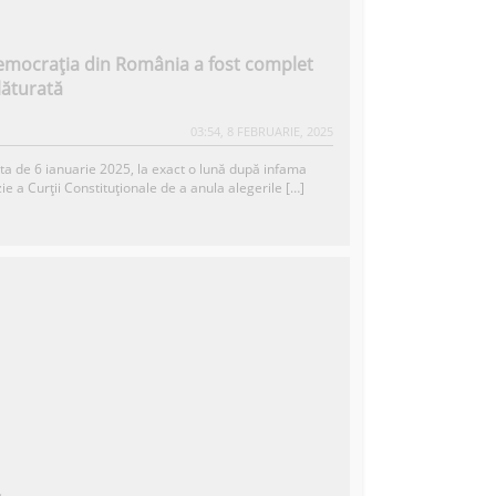
mocrația din România a fost complet
lăturată
03:54, 8 FEBRUARIE, 2025
ata de 6 ianuarie 2025, la exact o lună după infama
ie a Curții Constituționale de a anula alegerile […]