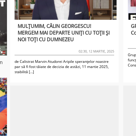
MULȚUMIM, CĂLIN GEORGESCU!
G
MERGEM MAI DEPARTE UNIȚI CU TOȚII ȘI
Co
NOI TOȚI CU DUMNEZEU
02:30, 12 MARTIE, 2025
Grup
funcț
in
de Calistrat Marvin Atudorei Aripile speranțelor noastre
Const
par să fi fost tăiate de decizia de astăzi, 11 martie 2025,
stabilită […]