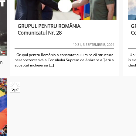
GRUPUL PENTRU ROMÂNIA.
G
Comunicatul Nr. 28
Co
19:31, 3 SEPTEMBRIE, 2024
Grupul pentru România a constatat cu uimire că structura
Un s
nereprezentativă a Consiliului Suprem de Apărare a Țării a
în e
in
acceptat încheierea […]
ideo