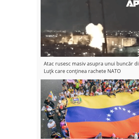
Atac rusesc masiv asupra unui buncăr d
Luțk care conținea rachete NATO