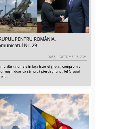
RUPUL PENTRU ROMÂNIA.
municatul Nr. 29
20:33, 1 OCTOMBRIE, 2024
 murdărit numele în fața istoriei și v-ați compromis
urmașii, doar ca să nu vă pierdeți funcțiile! Grupul
ru […]