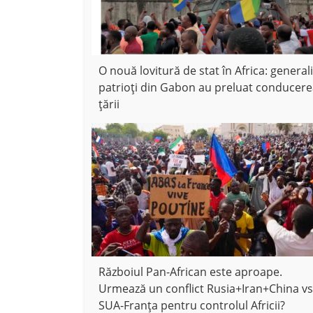
O nouă lovitură de stat în Africa: generali
patrioți din Gabon au preluat conducer
țării
Războiul Pan-African este aproape.
Urmează un conflict Rusia+Iran+China vs
SUA-Franța pentru controlul Africii?