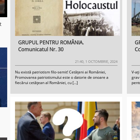
t
GRUPUL PENTRU ROMÂNIA.
G
Comunicatul Nr. 30
Co
21:40, 1 OCTOMBRIE, 2024
Nu există patriotism filo-semit! Cetățeni ai României,
V-ați
Promovarea patriotismului este o datorie de onoare a
grav 
fiecărui cetățean al României, cu […]
pent