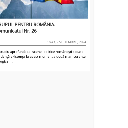
RUPUL PENTRU ROMÂNIA.
municatul Nr. 26
18:43, 2 SEPTEMBRIE, 2024
tudiu aprofundat al scenei politice românești scoate
vidență existența la acest moment a două mari curente
logice […]