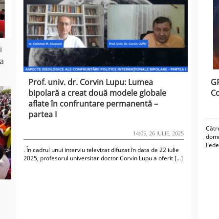
i
ea
Prof. univ. dr. Corvin Lupu: Lumea
G
bipolară a creat două modele globale
Co
aflate în confruntare permanentă –
partea I
Cătr
14:05, 26 IULIE, 2025
domn
Fede
. În cadrul unui interviu televizat difuzat în data de 22 iulie
2025, profesorul universitar doctor Corvin Lupu a oferit […]