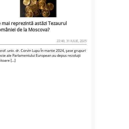
 mai reprezintă astăzi Tezaurul
mâniei de la Moscova?
22:40, 31 IULIE, 2025
prof. univ. dr. Corvin Lupu În martie 2024, șase grupuri
incte ale Parlamentului European au depus rezoluții
itoare […]