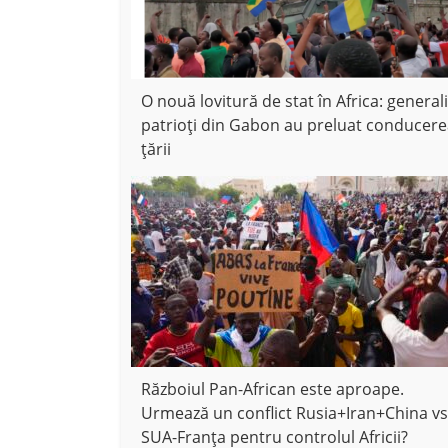
O nouă lovitură de stat în Africa: generali
patrioți din Gabon au preluat conducer
țării
Războiul Pan-African este aproape.
Urmează un conflict Rusia+Iran+China vs
SUA-Franța pentru controlul Africii?