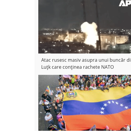
Atac rusesc masiv asupra unui buncăr d
Luțk care conținea rachete NATO