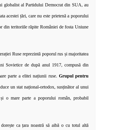
lui globalist al Partidului Democrat din SUA, au
ta acestei țări, care nu este prietenă a poporului
or din teritoriile răpite României de fosta Uniune
rației Ruse reprezintă poporul rus și majoritatea
iuni Sovietice de după anul 1917, compusă din
are parte a elitei națiunii ruse.
Grupul pentru
uce un stat național-ortodox, susținător al unui
ă și o mare parte a poporului român, probabil
dorește ca țara noastră să aibă o cu totul altă