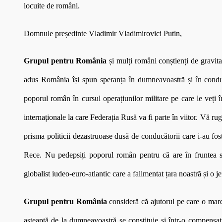
locuite de români.
Domnule președinte Vladimir Vladimirovici Putin,
Grupul pentru România
și mulți români conștienți de gravitat
adus România își spun speranța în dumneavoastră și în conduc
poporul român în cursul operațiunilor militare pe care le veți în
internaționale la care Federația Rusă va fi parte în viitor. Vă 
prisma politicii dezastruoase dusă de conducătorii care i-au f
Rece. Nu pedepsiți poporul român pentru că are în fruntea sa
globalist iudeo-euro-atlantic care a falimentat țara noastră și o j
Grupul pentru România
consideră că ajutorul pe care o mar
așteaptă de la dumneavoastră se constituie și într-o compensați