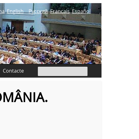
na
English
Русский
Francais
Español
Contacte
OMÂNIA.