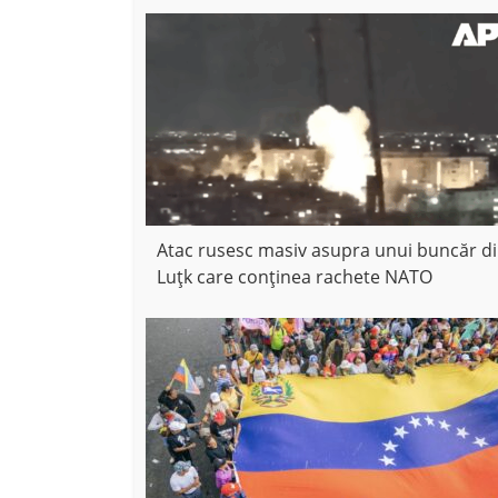
Atac rusesc masiv asupra unui buncăr d
Luțk care conținea rachete NATO