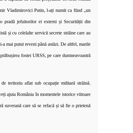
r Vladimirovici Putin, l-ați numit ca fiind „un
 pradă jefuitorilor ei externi și Securității din
ă și cu celelalte servicii secrete străine care au
i-a mai putut reveni până astăzi. De altfel, marile
la prăbușirea fostei URSS, pe care dumneavoastră
e teritoriu aflat sub ocupație militară străină.
eți ajuta România în momentele istorice viitoare
ră suverană care să se refacă și să fie o prietenă