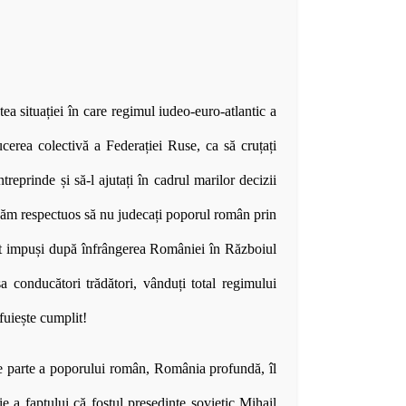
ea situației în care regimul iudeo-euro-atlantic a
erea colectivă a Federației Ruse, ca să cruțați
treprinde și să-l ajutați în cadrul marilor decizii
rugăm respectuos să nu judecați poporul român prin
ost impuși după înfrângerea României în Războiul
 conducători trădători, vânduți total regimului
efuiește cumplit!
e parte a poporului român, România profundă, îl
e a faptului că fostul președinte sovietic Mihail