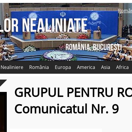
Româ
 Nealiniere
România
Europa
America
Asia
Africa
GRUPUL PENTRU R
Comunicatul Nr. 9