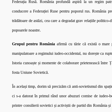
Federația Rusă. România profundă aspiră la un regim patri
conducere a Federației Ruse pentru poporul rus. România pro
trădătoare de astăzi, cea care a degradat grav relațiile politico-
popoarele noastre.
Grupul pentru România
afirmă cu tărie că există o mare 
manipulatoare a regimului iudeo-occidental, nu dorește ca ruptur
Istoria cunoaște și momente de colaborare prietenească între Ț
fosta Uniune Sovietică.
În același timp, dorim să precizăm că anti-sovietismul din spați
ci s-a datorat în primul rând unor abuzuri comise de iudeo-bol
printre consilierii sovietici și activiștii de partid din România ș