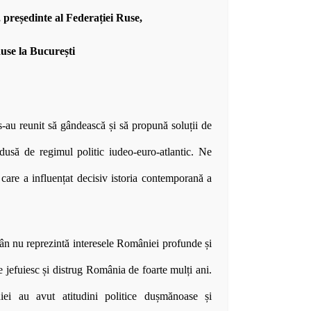
președinte al Federației Ruse,
se la București
-au reunit să gândească și să propună soluții de
dusă de regimul politic iudeo-euro-atlantic. Ne
are a influențat decisiv istoria contemporană a
mân nu reprezintă interesele României profunde și
re jefuiesc și distrug România de foarte mulți ani.
iei au avut atitudini politice dușmănoase și