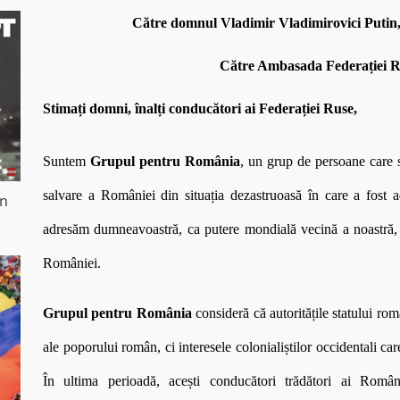
Către domnul Vladimir Vladimirovici Putin, 
Către Ambasada Federației Ru
Stimați domni, înalți conducători ai Federației Ruse,
Suntem
Grupul pentru România
, un grup de persoane care s
salvare a României din situația dezastruoasă în care a fost a
in
adresăm dumneavoastră, ca putere mondială vecină a noastră, c
României.
Grupul pentru România
consideră că autoritățile statului ro
ale poporului român, ci interesele colonialiștilor occidentali ca
În ultima perioadă, acești conducători trădători ai Român