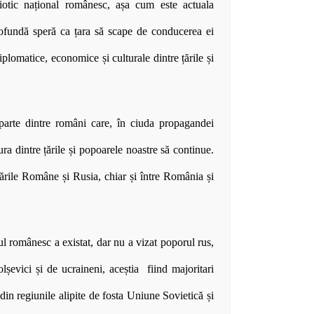
otic național românesc, așa cum este actuala
fundă speră ca țara să scape de conducerea ei
diplomatice, economice și culturale dintre țările și
parte dintre români care, în ciuda propagandei
a dintre țările și popoarele noastre să continue.
ările Române și Rusia, chiar și între România și
ul românesc a existat, dar nu a vizat poporul rus,
șevici și de ucraineni, aceștia fiind majoritari
i din regiunile alipite de fosta Uniune Sovietică și