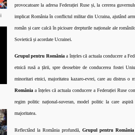
provocatoare la adresa Federației Ruse și, la cererea guvernu
i
implicat România în conflictul militar din Ucraina, ajutând arma
român și care calcă în picioare drepturile naționale ale românil
Sovietică și acordate Ucrainei.
Grupul pentru România
a înțeles că actuala conducere a Fede
etnică rusă a țării, spre deosebire de conducerea fostei Un
minoritari etnici, majoritatea kazaro-evrei, care au distrus o m
România
a înțeles că actuala conducere a Federației Ruse cond
regim politic național-suveran, model politic la care aspir
majoritatea.
Reflectând la România profundă,
Grupul pentru România