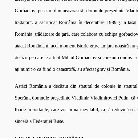
Gorbaciov, pe care dumneavoastră, domnule președinte Vladimi
trădător”, a sacrificat România în decembrie 1989 și a lăsat-o
România, trădătoare de țară, care colabora cu echipa gorbaciovist
atacat România în acel moment istoric grav, iar țara noastră nu ș
decizii pe care le-a luat Mihail Gorbaciov și care au condus 
ați numit-o ca fiind o catastrofă, au afectat grav și România.
Astăzi România a decăzut din statutul de colonie în statutul d
Sperăm, domnule președinte Vladimir Vladimirovici Putin, că v
foarte importante, care vor urma inevitabil, ca să redevină o ța
sinceră a Federației Ruse.