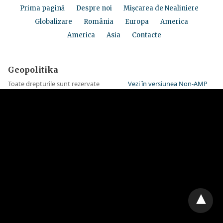
Prima pagină
Despre noi
Mișcarea de Nealiniere
Globalizare
România
Europa
America
America
Asia
Contacte
Geopolitika
Toate drepturile sunt rezervate
Vezi în versiunea Non-AMP