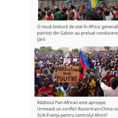
O nouă lovitură de stat în Africa: generali
patrioți din Gabon au preluat conducer
țării
Războiul Pan-African este aproape.
Urmează un conflict Rusia+Iran+China vs
SUA-Franța pentru controlul Africii?