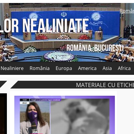
Româ
 Nealiniere
România
Europa
America
Asia
Africa
MATERIALE CU ETICH