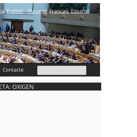
na
English
Русский
Francais
Español
Contacte
ETA: OXIGEN