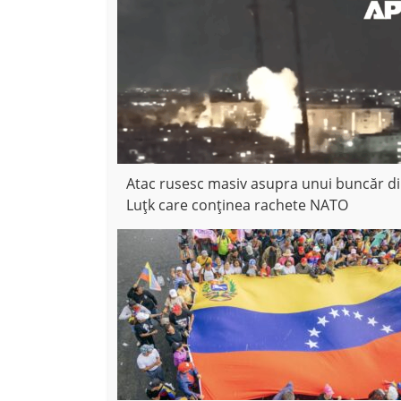
Atac rusesc masiv asupra unui buncăr d
Luțk care conținea rachete NATO