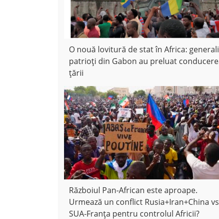
O nouă lovitură de stat în Africa: generali
patrioți din Gabon au preluat conducer
țării
Războiul Pan-African este aproape.
Urmează un conflict Rusia+Iran+China vs
SUA-Franța pentru controlul Africii?