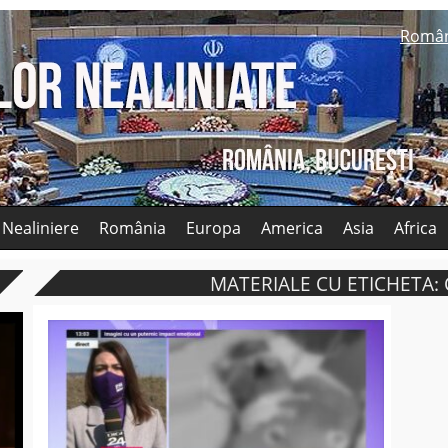
Româ
 Nealiniere
România
Europa
America
Asia
Africa
MATERIALE CU ETICHETA: 