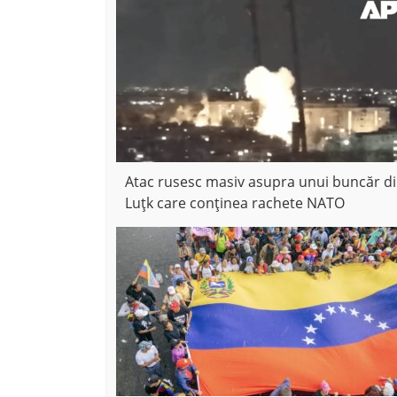
Atac rusesc masiv asupra unui buncăr d
Luțk care conținea rachete NATO