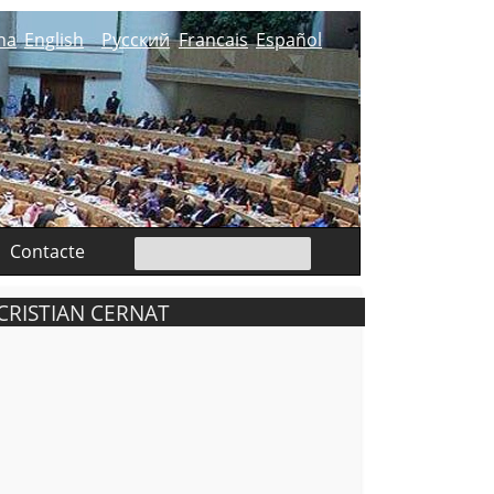
na
English
Русский
Francais
Español
Contacte
CRISTIAN CERNAT