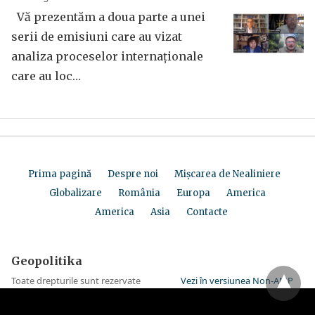
Vă prezentăm a doua parte a unei
serii de emisiuni care au vizat
analiza proceselor internaționale
care au loc…
Prima pagină
Despre noi
Mișcarea de Nealiniere
Globalizare
România
Europa
America
America
Asia
Contacte
Geopolitika
Toate drepturile sunt rezervate
Vezi în versiunea Non-AMP