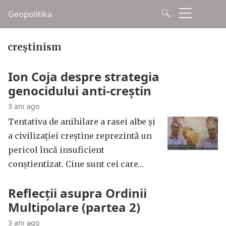
Geopolitika
creștinism
Ion Coja despre strategia
genocidului anti-creștin
3 ani ago
Tentativa de anihilare a rasei albe și
a civilizației creștine reprezintă un
pericol încă insuficient
conștientizat. Cine sunt cei care…
Reflecții asupra Ordinii
Multipolare (partea 2)
3 ani ago