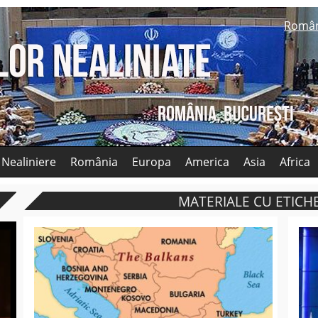
Româ
 Nealiniere
România
Europa
America
Asia
Africa
MATERIALE CU ETICHE