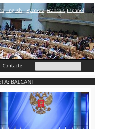
na
English
Русский
Francais
Español
Contacte
TA: BALCANI