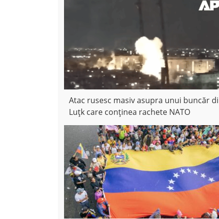
Atac rusesc masiv asupra unui buncăr d
Luțk care conținea rachete NATO