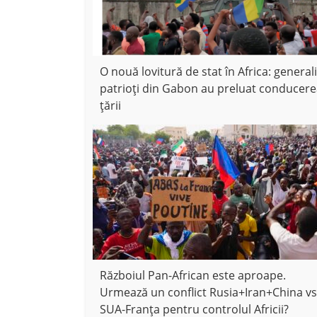
O nouă lovitură de stat în Africa: generali
patrioți din Gabon au preluat conducer
țării
Războiul Pan-African este aproape.
Urmează un conflict Rusia+Iran+China vs
SUA-Franța pentru controlul Africii?