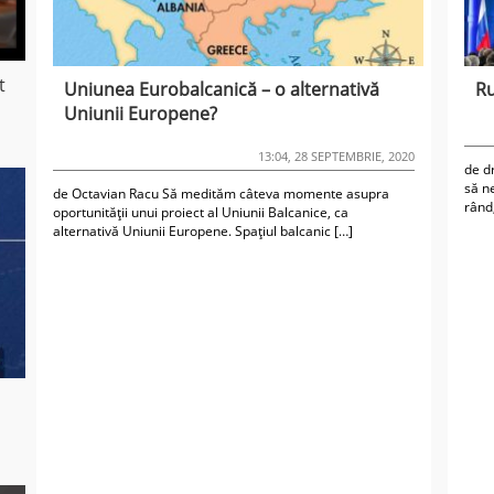
t
Uniunea Eurobalcanică – o alternativă
Ru
Uniunii Europene?
13:04, 28 SEPTEMBRIE, 2020
de d
să n
de Octavian Racu Să medităm câteva momente asupra
rând,
oportunității unui proiect al Uniunii Balcanice, ca
alternativă Uniunii Europene. Spaţiul balcanic […]