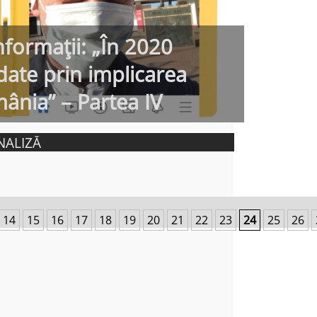
informații: „În 2020
date prin implicarea
mânia” – Partea IV
NALIZĂ
14
15
16
17
18
19
20
21
22
23
24
25
26