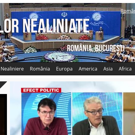
Româ
 Nealiniere
România
Europa
America
Asia
Africa