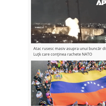
Atac rusesc masiv asupra unui buncăr d
Luțk care conținea rachete NATO