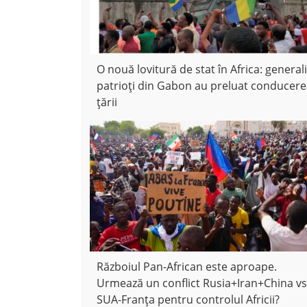
O nouă lovitură de stat în Africa: generali
patrioți din Gabon au preluat conducer
țării
Războiul Pan-African este aproape.
Urmează un conflict Rusia+Iran+China vs
SUA-Franța pentru controlul Africii?