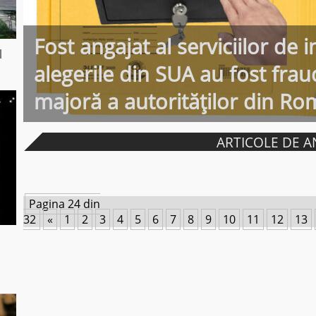
Fost angajat al serviciilor de 
l
alegerile din SUA au fost frau
majoră a autorităților din Ro
ARTICOLE DE A
Pagina 24 din
32
«
1
2
3
4
5
6
7
8
9
10
11
12
13