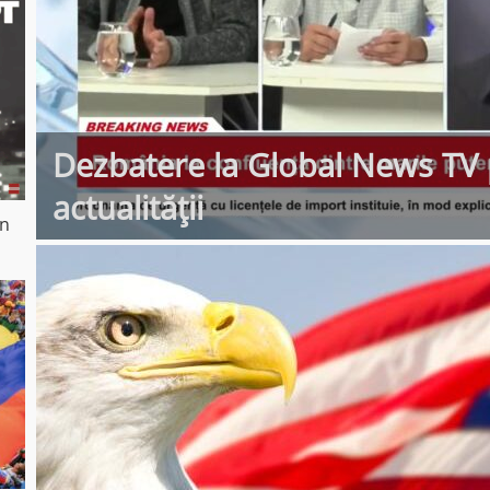
Dezbatere la Global News TV p
actualității
in