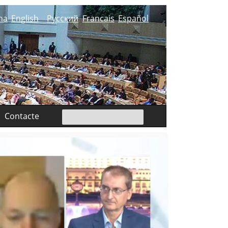
na
English
Русский
Francais
Español
Contacte