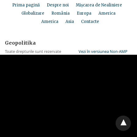
Prima pagină
Despre noi
Mișcarea de Nealiniere
Globalizare
România
Europa
America
America
Asia
Contacte
Geopolitika
Toate drepturile sunt rezervate
Vezi în versiunea Non-AMP