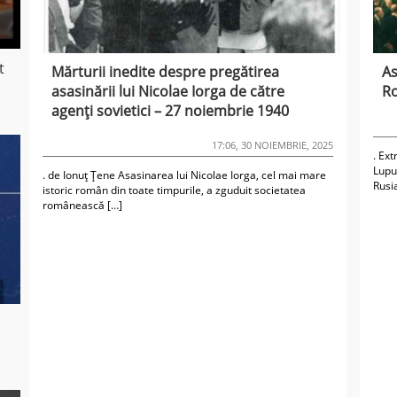
t
Mărturii inedite despre pregătirea
As
asasinării lui Nicolae Iorga de către
Ro
agenți sovietici – 27 noiembrie 1940
17:06, 30 NOIEMBRIE, 2025
. Ext
Lupu
. de Ionuț Țene Asasinarea lui Nicolae Iorga, cel mai mare
Rusia
istoric român din toate timpurile, a zguduit societatea
românească […]