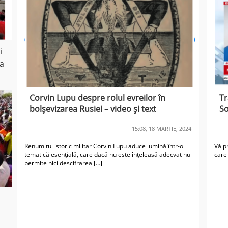
i
ea
Corvin Lupu despre rolul evreilor în
Tr
bolșevizarea Rusiei – video și text
So
15:08, 18 MARTIE, 2024
Renumitul istoric militar Corvin Lupu aduce lumină într-o
Vă p
tematică esențială, care dacă nu este înțeleasă adecvat nu
care 
permite nici descifrarea […]