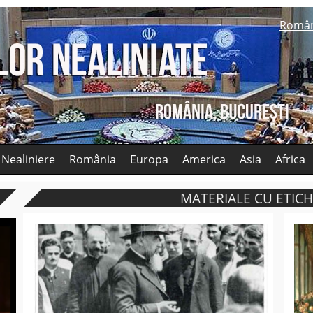
Româ
 Nealiniere
România
Europa
America
Asia
Africa
MATERIALE CU ETICH