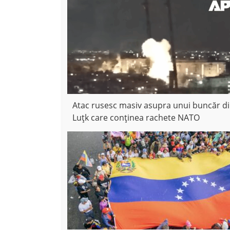
Atac rusesc masiv asupra unui buncăr d
Luțk care conținea rachete NATO