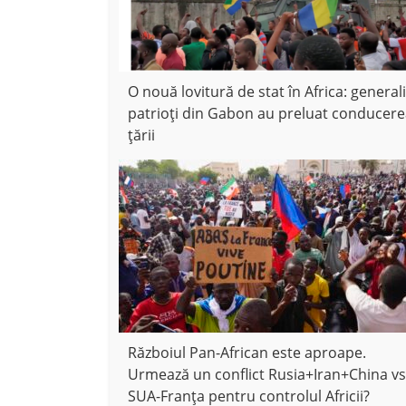
O nouă lovitură de stat în Africa: generali
patrioți din Gabon au preluat conducer
țării
Războiul Pan-African este aproape.
Urmează un conflict Rusia+Iran+China vs
SUA-Franța pentru controlul Africii?