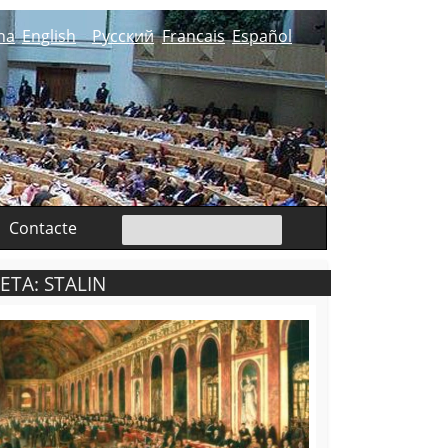
na
English
Русский
Francais
Español
Contacte
ETA: STALIN