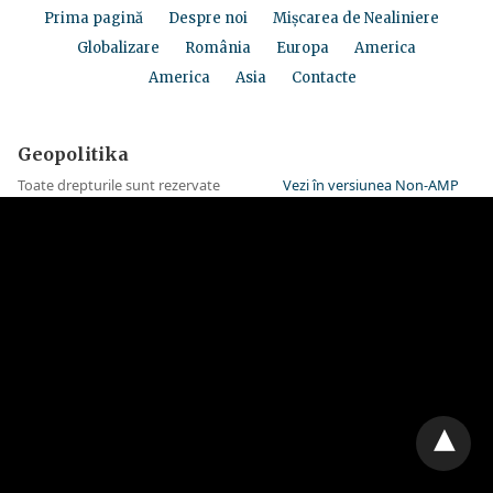
Prima pagină
Despre noi
Mișcarea de Nealiniere
Globalizare
România
Europa
America
America
Asia
Contacte
Geopolitika
Toate drepturile sunt rezervate
Vezi în versiunea Non-AMP