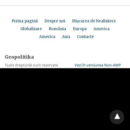
Prima pagină
Despre noi
Mișcarea de Nealiniere
Globalizare
România
Europa
America
America
Asia
Contacte
Geopolitika
Toate drepturile sunt rezervate
Vezi în versiunea Non-AMP