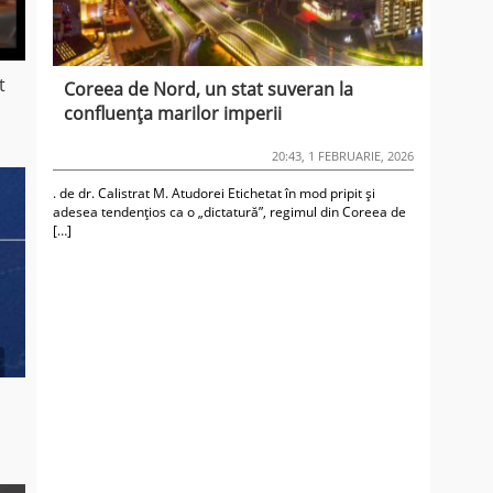
t
Coreea de Nord, un stat suveran la
confluența marilor imperii
20:43, 1 FEBRUARIE, 2026
. de dr. Calistrat M. Atudorei Etichetat în mod pripit și
adesea tendențios ca o „dictatură”, regimul din Coreea de
[…]