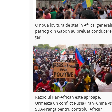
O nouă lovitură de stat în Africa: generali
patrioți din Gabon au preluat conducer
țării
Războiul Pan-African este aproape.
Urmează un conflict Rusia+Iran+China vs
SUA-Franța pentru controlul Africii?