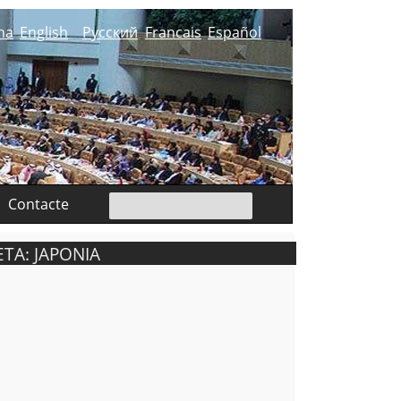
na
English
Русский
Francais
Español
Contacte
TA: JAPONIA