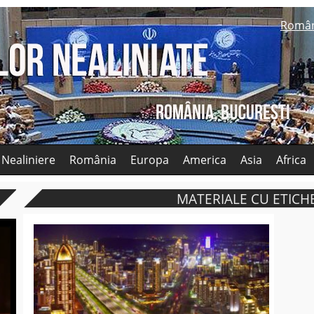
Româ
 Nealiniere
România
Europa
America
Asia
Africa
MATERIALE CU ETICHE