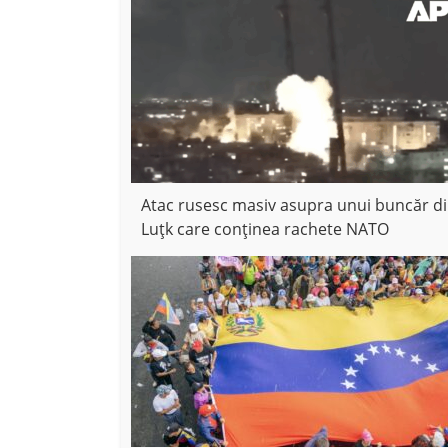
Atac rusesc masiv asupra unui buncăr d
Luțk care conținea rachete NATO