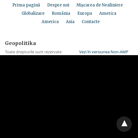
Prima pagină
Despre noi
Mișcarea de Nealiniere
Globalizare
România
Europa
America
America
Asia
Contacte
Geopolitika
Toate drepturile sunt rezervate
Vezi în versiunea Non-AMP