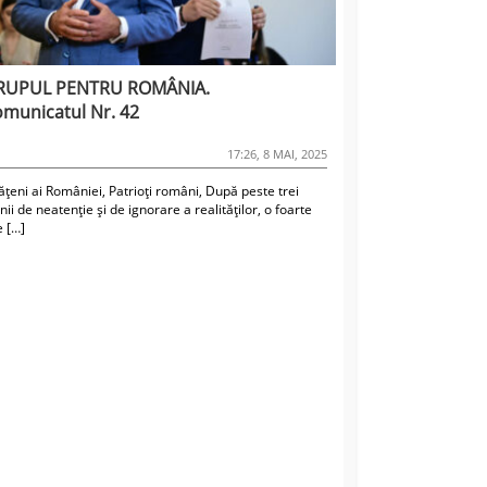
RUPUL PENTRU ROMÂNIA.
municatul Nr. 42
17:26, 8 MAI, 2025
ățeni ai României, Patrioți români, După peste trei
ii de neatenție și de ignorare a realităților, o foarte
 […]