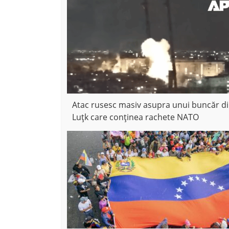
Atac rusesc masiv asupra unui buncăr d
Luțk care conținea rachete NATO