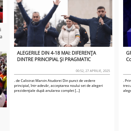
i
ea
ALEGERILE DIN 4-18 MAI: DIFERENȚA
G
DINTRE PRINCIPIAL ȘI PRAGMATIC
Co
00:52, 27 APRILIE, 2025
. de Calistrat Marvin Atudorei Din punct de vedere
. Pri
principial, într-adevăr, acceptarea noului set de alegeri
trecu
prezidențiale după anularea complet […]
alege