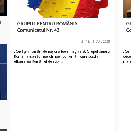
t
GRUPUL PENTRU ROMÂNIA.
G
Comunicatul Nr. 43
Co
21:18, 13 MAI, 2025
. Cetățeni români de naționalitate maghiară, Grupul pentru
. Cet
România este format din patrioți români care susțin
decen
eliberarea României de sub […]
mare