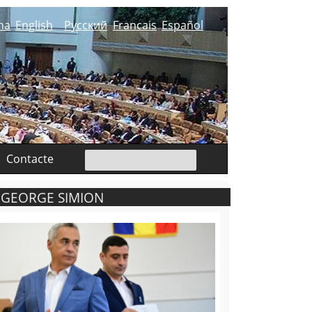
na
English
Русский
Francais
Español
Contacte
: GEORGE SIMION