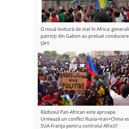
O nouă lovitură de stat în Africa: generali
patrioți din Gabon au preluat conducer
țării
Războiul Pan-African este aproape.
Urmează un conflict Rusia+Iran+China vs
SUA-Franța pentru controlul Africii?