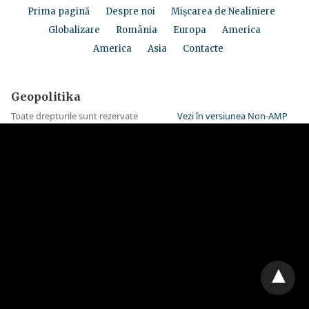
Prima pagină
Despre noi
Mișcarea de Nealiniere
Globalizare
România
Europa
America
America
Asia
Contacte
Geopolitika
Toate drepturile sunt rezervate
Vezi în versiunea Non-AMP