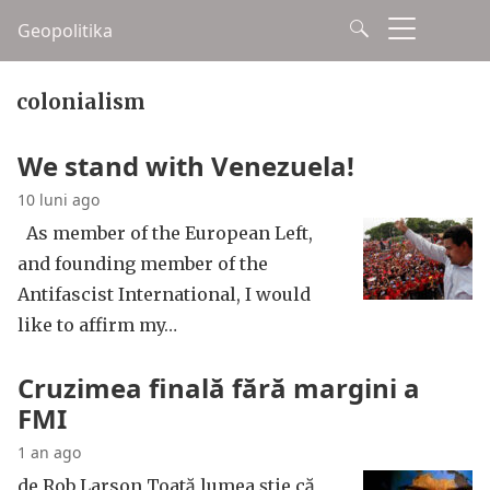
Geopolitika
colonialism
We stand with Venezuela!
10 luni ago
As member of the European Left,
and founding member of the
Antifascist International, I would
like to affirm my…
Cruzimea finală fără margini a
FMI
1 an ago
de Rob Larson Toată lumea știe că