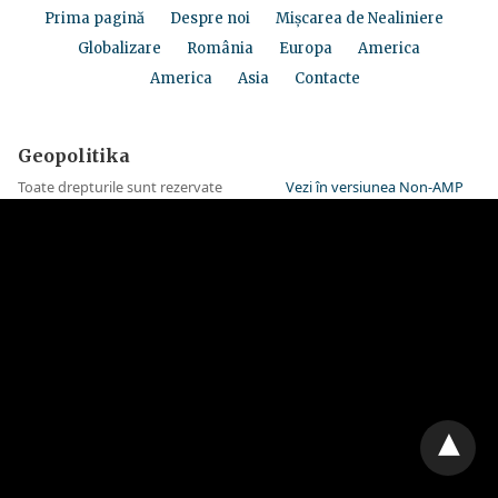
Prima pagină
Despre noi
Mișcarea de Nealiniere
Globalizare
România
Europa
America
America
Asia
Contacte
Geopolitika
Toate drepturile sunt rezervate
Vezi în versiunea Non-AMP