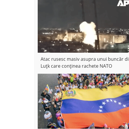
Atac rusesc masiv asupra unui buncăr d
Luțk care conținea rachete NATO