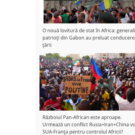
O nouă lovitură de stat în Africa: generali
patrioți din Gabon au preluat conducer
țării
Războiul Pan-African este aproape.
Urmează un conflict Rusia+Iran+China vs
SUA-Franța pentru controlul Africii?