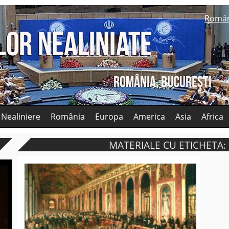
Româ
 Nealiniere
România
Europa
America
Asia
Africa
MATERIALE CU ETICHETA: 