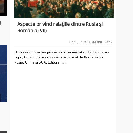
t
Aspecte privind relațiile dintre Rusia și
România (VII)
02:13, 11 OCTOMBRIE, 2025
. Extrase din cartea profesorului universitar doctor Corvin
Lupu, Confruntare și cooperare în relațiile României cu
Rusia, China și SUA, Editura […]