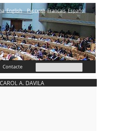
na
English
Русский
Francais
Español
Contacte
CAROL A. DAVILA