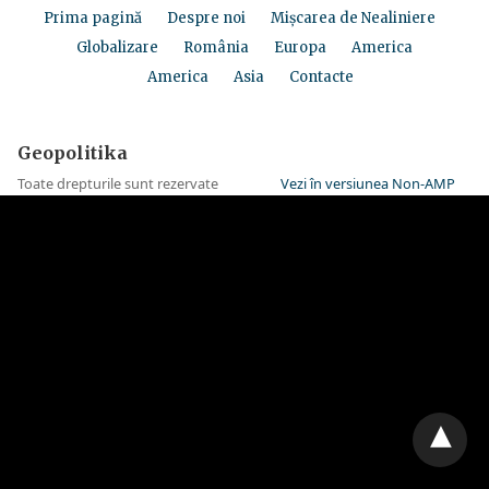
Prima pagină
Despre noi
Mișcarea de Nealiniere
Globalizare
România
Europa
America
America
Asia
Contacte
Geopolitika
Toate drepturile sunt rezervate
Vezi în versiunea Non-AMP