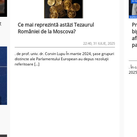
t
Ce mai reprezintă astăzi Tezaurul
Pr
României de la Moscova?
bi
af
22:40, 31 IULIE, 2025
pa
. de prof. univ. dr. Corvin Lupu În martie 2024, șase grupuri
distincte ale Parlamentului European au depus rezoluții
referitoare […]
. În 
2025,