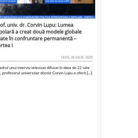
of. univ. dr. Corvin Lupu: Lumea
polară a creat două modele globale
late în confruntare permanentă –
rtea I
14:05, 26 IULIE, 2025
cadrul unui interviu televizat difuzat în data de 22 iulie
 profesorul universitar doctor Corvin Lupu a oferit […]