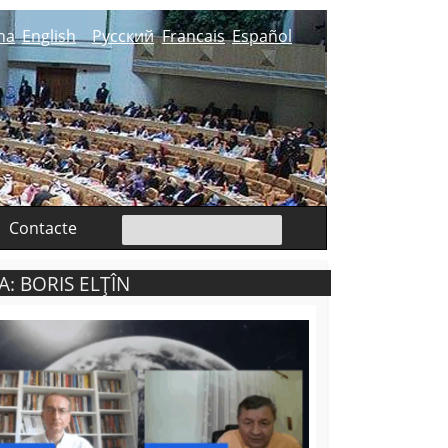
na
English
Русский
Francais
Español
Contacte
: BORIS ELȚÎN