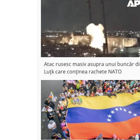
Atac rusesc masiv asupra unui buncăr d
Luțk care conținea rachete NATO