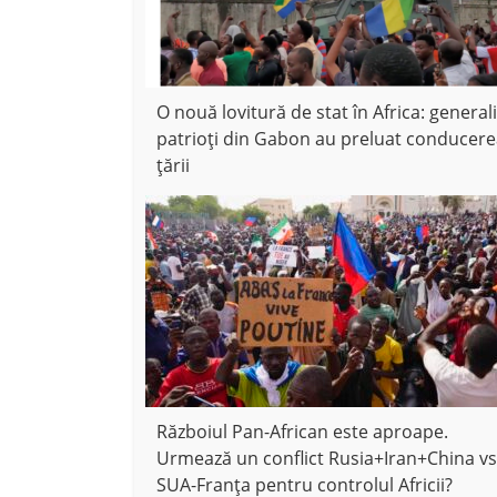
O nouă lovitură de stat în Africa: generali
patrioți din Gabon au preluat conducer
țării
Războiul Pan-African este aproape.
Urmează un conflict Rusia+Iran+China vs
SUA-Franța pentru controlul Africii?