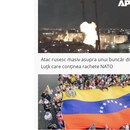
Atac rusesc masiv asupra unui buncăr d
Luțk care conținea rachete NATO