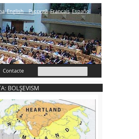
na
English
Русский
Francais
Español
Contacte
A: BOLȘEVISM