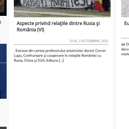
t
Aspecte privind relațiile dintre Rusia și
Eu
România (VI)
12:54, 2 OCTOMBRIE, 2025
de O
dezvo
. Extrase din cartea profesorului universitar doctor Corvin
intel
Lupu, Confruntare și cooperare în relațiile României cu
Rusia, China și SUA, Editura […]