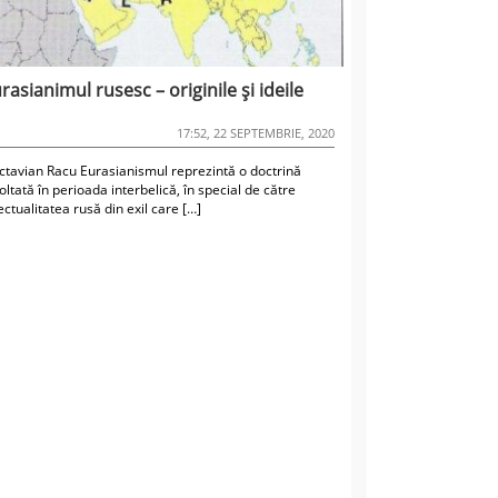
rasianimul rusesc – originile și ideile
17:52, 22 SEPTEMBRIE, 2020
ctavian Racu Eurasianismul reprezintă o doctrină
ltată în perioada interbelică, în special de către
ectualitatea rusă din exil care […]