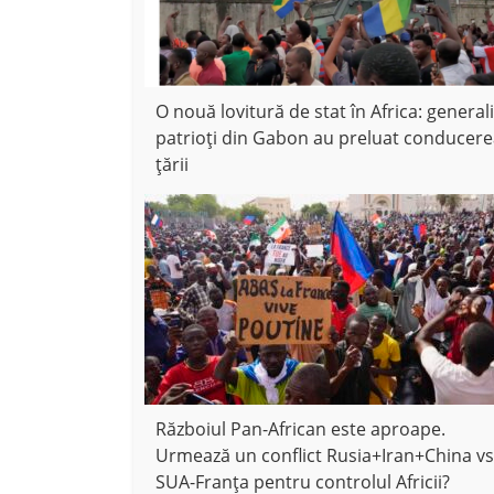
O nouă lovitură de stat în Africa: generali
patrioți din Gabon au preluat conducer
țării
Războiul Pan-African este aproape.
Urmează un conflict Rusia+Iran+China vs
SUA-Franța pentru controlul Africii?