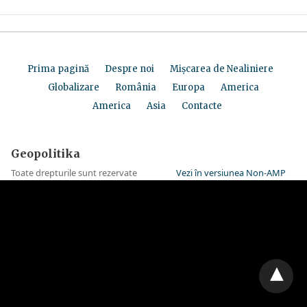
Prima pagină
Despre noi
Mișcarea de Nealiniere
Globalizare
România
Europa
America
America
Asia
Contacte
Geopolitika
Toate drepturile sunt rezervate
Vezi în versiunea Non-AMP