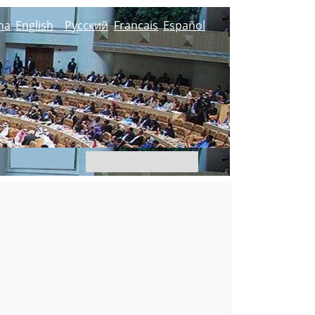
na
English
Русский
Francais
Español