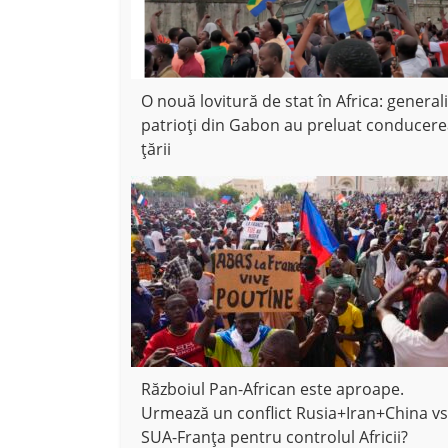
O nouă lovitură de stat în Africa: generali
patrioți din Gabon au preluat conducer
țării
Războiul Pan-African este aproape.
Urmează un conflict Rusia+Iran+China vs
SUA-Franța pentru controlul Africii?