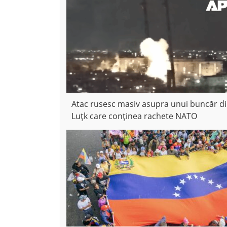
Atac rusesc masiv asupra unui buncăr d
Luțk care conținea rachete NATO