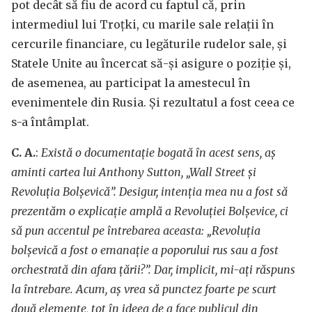
pot decât să fiu de acord cu faptul că, prin
intermediul lui Troțki, cu marile sale relații în
cercurile financiare, cu legăturile rudelor sale, și
Statele Unite au încercat să-și asigure o poziție și,
de asemenea, au participat la amestecul în
evenimentele din Rusia. Și rezultatul a fost ceea ce
s-a întâmplat.
C. A.
:
Există o documentație bogată în acest sens, aș
aminti cartea lui Anthony Sutton, „Wall Street și
Revoluția Bolșevică”. Desigur, intenția mea nu a fost să
prezentăm o explicație amplă a Revoluției Bolșevice, ci
să pun accentul pe întrebarea aceasta: „Revoluția
bolșevică a fost o emanație a poporului rus sau a fost
orchestrată din afara țării?”. Dar, implicit, mi-ați răspuns
la întrebare. Acum, aș vrea să punctez foarte pe scurt
două elemente, tot în ideea de a face publicul din