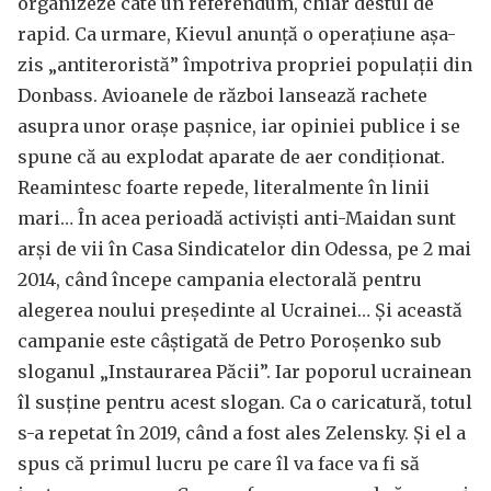
organizeze câte un referendum, chiar destul de
rapid. Ca urmare, Kievul anunță o operațiune așa-
zis „antiteroristă” împotriva propriei populații din
Donbass. Avioanele de război lansează rachete
asupra unor orașe pașnice, iar opiniei publice i se
spune că au explodat aparate de aer condiționat.
Reamintesc foarte repede, literalmente în linii
mari… În acea perioadă activiști anti-Maidan sunt
arși de vii în Casa Sindicatelor din Odessa, pe 2 mai
2014, când începe campania electorală pentru
alegerea noului președinte al Ucrainei… Și această
campanie este câștigată de Petro Poroșenko sub
sloganul „Instaurarea Păcii”. Iar poporul ucrainean
îl susține pentru acest slogan. Ca o caricatură, totul
s-a repetat în 2019, când a fost ales Zelensky. Și el a
spus că primul lucru pe care îl va face va fi să