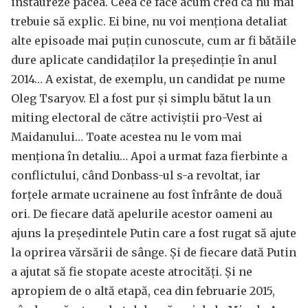
instaureze pacea. Ceea ce face acum cred că nu mai
trebuie să explic. Ei bine, nu voi menționa detaliat
alte episoade mai puțin cunoscute, cum ar fi bătăile
dure aplicate candidaților la președinție în anul
2014… A existat, de exemplu, un candidat pe nume
Oleg Tsaryov. El a fost pur și simplu bătut la un
miting electoral de către activiștii pro-Vest ai
Maidanului… Toate acestea nu le vom mai
menționa în detaliu… Apoi a urmat faza fierbinte a
conflictului, când Donbass-ul s-a revoltat, iar
forțele armate ucrainene au fost înfrânte de două
ori. De fiecare dată apelurile acestor oameni au
ajuns la președintele Putin care a fost rugat să ajute
la oprirea vărsării de sânge. Și de fiecare dată Putin
a ajutat să fie stopate aceste atrocități. Și ne
apropiem de o altă etapă, cea din februarie 2015,