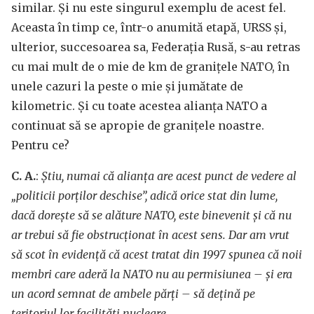
similar. Și nu este singurul exemplu de acest fel.
Aceasta în timp ce, într-o anumită etapă, URSS și,
ulterior, succesoarea sa, Federația Rusă, s-au retras
cu mai mult de o mie de km de granițele NATO, în
unele cazuri la peste o mie și jumătate de
kilometric. Și cu toate acestea alianța NATO a
continuat să se apropie de granițele noastre.
Pentru ce?
C. A.
:
Știu, numai că alianța are acest punct de vedere al
„politicii porților deschise”, adică orice stat din lume,
dacă dorește să se alăture NATO, este binevenit și că nu
ar trebui să fie obstrucționat în acest sens. Dar am vrut
să scot în evidență că acest tratat din 1997 spunea că noii
membri care aderă la NATO nu au permisiunea – și era
un acord semnat de ambele părți – să dețină pe
teritoriul lor facilități nucleare.