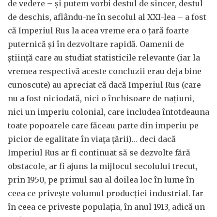
de vedere – și putem vorbi destul de sincer, destul
de deschis, aflându-ne în secolul al XXI-lea – a fost
că Imperiul Rus la acea vreme era o țară foarte
puternică și în dezvoltare rapidă. Oamenii de
știință care au studiat statisticile relevante (iar la
vremea respectivă aceste concluzii erau deja bine
cunoscute) au apreciat că dacă Imperiul Rus (care
nu a fost niciodată, nici o închisoare de națiuni,
nici un imperiu colonial, care includea întotdeauna
toate popoarele care făceau parte din imperiu pe
picior de egalitate în viața țării)… deci dacă
Imperiul Rus ar fi continuat să se dezvolte fără
obstacole, ar fi ajuns la mijlocul secolului trecut,
prin 1950, pe primul sau al doilea loc în lume în
ceea ce privește volumul producției industrial. Iar
în ceea ce priveste populația, în anul 1913, adică un