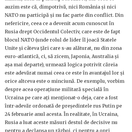
auzim este că, dimpotrivă, nici România și nici
NATO nu participă și nu fac parte din conflict. Din
nefericire, ceea ce a devenit acum cunoscut în
Rusia drept Occidentul Colectiv, care este de fapt
blocul NATO (unde rolul de lider îl joacă Statele
Unite și câteva țări care s-au alăturat, nu din zona
euro-atlantică, ci, să zicem, Japonia, Australia și
așa mai departe), urmează logica potrivit căreia
este adevărat numai ceea ce este în avantajul lor și
orice altceva este o minciună. De exemplu, vorbim
despre acea operațiune militară specială în
Ucraina pe care ați menționat-o deja, care a fost
într-adevăr ordonată de președintele rus Putin pe
24 februarie anul acesta. În realitate, în Ucraina,
Rusia a luat aceste măsuri destul de decisive nu
pentru a declanșa un război, ci pentru a opri