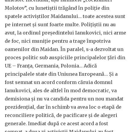
Molotov”, cu lunetiștii trăgând în poliție din
spatele activiștilor Maidanului… toate acestea sunt
pe internet și sunt foarte multe. Polițiștii nu au
avut, la ordinul președintelui Ianukovici, nici arme
de foc, nici muniție pentru a trage împotriva
oamenilor din Maidan. În paralel, s-a dezvoltat un
proces politic sub auspiciile principalelor țări din
UE – Franța, Germania, Polonia… Adică
principalele state din Uniunea Europeană… Și a
fost semnat un acord conform căruia domnul
Ianukovici, ales de altfel în mod democratic, va
demisiona și nu va candida pentru un nou mandat
prezidențial, dar în schimb va avea loc o etapă de
reconciliere politică, de pacificare și de alegeri
generale. Imediat după ce acest acord a fost
semnat, a doua zi activiștii Maidanului au fost