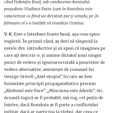
când Federația Rusă, sub conducerea domnului
președinte Vladimir Putin (care în România este
caracterizat ca fiind un dictator) pur și simplu, pe 24
februarie el s-a hotărât să invadeze Ucraina.
V. K
: Este o întrebare foarte bună, așa cum spun
englezii. În primul rând, aș dori să răspund la
notele dvs. introductive și să spun că imaginea pe
care ați descris-o, și anume dictatul unui singur
punct de vedere și ignorarea totală a punctelor de
vedere alternative, amintește de romanul lui
George Orwell „Anti-utopia”, în care au fost
formulate principii propagandistice precum
„Războiul este Pace”, „Minciuna este Adevăr”, etc.
Această logică ar fi probabil, mă rog, cel puțin de
înțeles, dacă România ar fi parte a conflictului
militar, dacă ar participa la război, dar ceea ce