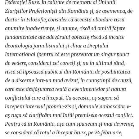
Federației Ruse. În calitate de membru al Uniunii
Ziariștilor Profesioniști din România și, de asemenea, de
doctor în Filozofie, consider că această abordare riscă
anumite inadvertențe, și anume, riscă să omită fațete
fundamentale ale adevărului obiectiv, riscă să încalce
deontologia jurnalismului și chiar a Dreptului
International (pentru că este prezentat un singur punct
de vedere, considerat cel corect) și, nu în ultimul rând,
riscă să lipsească publicul din România de posibilitatea
de a discerne într-un mod avizat, în cunoștință de cauză,
care este desfășurarea reală a evenimentelor și natura
conflictului care a început. Cu aceasta, aș sugera să
începem interviul propriu-zis și, domnule ambasador, v-
aș ruga să clarificăm mai întâi premisele acestui conflict.
Pentru că în România, așa cum spuneam și mai devreme,
se consideră că totul a început brusc, pe 24 februarie,