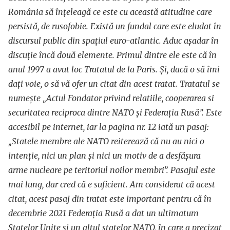
România să înțeleagă ce este cu această atitudine care
persistă, de rusofobie. Există un fundal care este eludat în
discursul public din spațiul euro-atlantic. Aduc așadar în
discuție încă două elemente. Primul dintre ele este că în
anul 1997 a avut loc Tratatul de la Paris. Și, dacă o să îmi
dați voie, o să vă ofer un citat din acest tratat. Tratatul se
numește „Actul Fondator privind relatiile, cooperarea si
securitatea reciproca dintre NATO și Federația Rusă”. Este
accesibil pe internet, iar la pagina nr. 12 iată un pasaj:
„Statele membre ale NATO reiterează că nu au nici o
intenție, nici un plan și nici un motiv de a desfășura
arme nucleare pe teritoriul noilor membri”. Pasajul este
mai lung, dar cred că e suficient. Am considerat că acest
citat, acest pasaj din tratat este important pentru că în
decembrie 2021 Federația Rusă a dat un ultimatum
Statelor Unite și un altul statelor NATO, în care a precizat