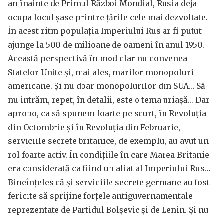
an înainte de Primul Război Mondial, Rusia deja
ocupa locul șase printre țările cele mai dezvoltate.
În acest ritm populația Imperiului Rus ar fi putut
ajunge la 500 de milioane de oameni în anul 1950.
Această perspectivă în mod clar nu convenea
Statelor Unite și, mai ales, marilor monopoluri
americane. Și nu doar monopolurilor din SUA… Să
nu intrăm, repet, în detalii, este o tema uriașă… Dar
apropo, ca să spunem foarte pe scurt, în Revoluția
din Octombrie și în Revoluția din Februarie,
serviciile secrete britanice, de exemplu, au avut un
rol foarte activ. În condițiile în care Marea Britanie
era considerată ca fiind un aliat al Imperiului Rus…
Bineînțeles că și serviciile secrete germane au fost
fericite să sprijine forțele antiguvernamentale
reprezentate de Partidul Bolșevic și de Lenin. Și nu