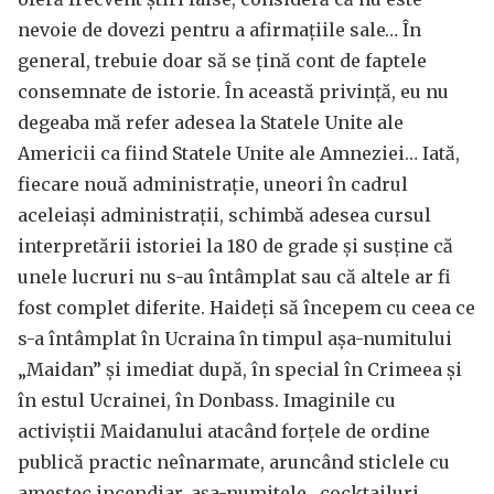
nevoie de dovezi pentru a afirmațiile sale… În
general, trebuie doar să se țină cont de faptele
consemnate de istorie. În această privință, eu nu
degeaba mă refer adesea la Statele Unite ale
Americii ca fiind Statele Unite ale Amneziei… Iată,
fiecare nouă administrație, uneori în cadrul
aceleiași administrații, schimbă adesea cursul
interpretării istoriei la 180 de grade și susține că
unele lucruri nu s-au întâmplat sau că altele ar fi
fost complet diferite. Haideți să începem cu ceea ce
s-a întâmplat în Ucraina în timpul așa-numitului
„Maidan” și imediat după, în special în Crimeea și
în estul Ucrainei, în Donbass. Imaginile cu
activiștii Maidanului atacând forțele de ordine
publică practic neînarmate, aruncând sticlele cu
amestec incendiar, așa-numitele „cocktailuri