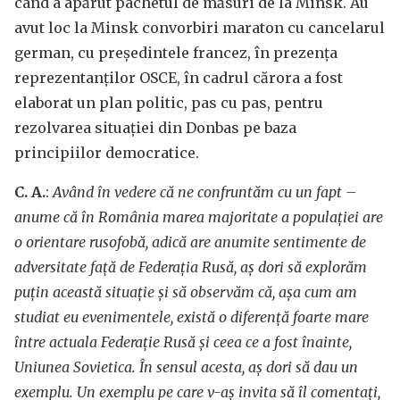
când a apărut pachetul de măsuri de la Minsk. Au
avut loc la Minsk convorbiri maraton cu cancelarul
german, cu președintele francez, în prezența
reprezentanților OSCE, în cadrul cărora a fost
elaborat un plan politic, pas cu pas, pentru
rezolvarea situației din Donbas pe baza
principiilor democratice.
C. A.
:
Având în vedere că ne confruntăm cu un fapt –
anume că în România marea majoritate a populației are
o orientare rusofobă, adică are anumite sentimente de
adversitate față de Federația Rusă, aș dori să explorăm
puțin această situație și să observăm că, așa cum am
studiat eu evenimentele, există o diferență foarte mare
între actuala Federație Rusă și ceea ce a fost înainte,
Uniunea Sovietica. În sensul acesta, aș dori să dau un
exemplu. Un exemplu pe care v-aș invita să îl comentați,