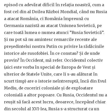
episod cu adevărat dificil în relația noastră, cum a
fost cel din al Doilea Război Mondial, când nu Rusia
a atacat România, ci România împreună cu
Germania nazistă au atacat Uniunea Sovietică, pe
care toată lumea o numea atunci ”Rusia Sovietică”.
Și nu pot să nu amintesc remarcile recente ale
președintelui nostru Putin cu privire la rădăcinile
istorice ale rusofobiei. În ce constau? Și de unde
provin? În Occident, mă refer. Occidentul colectiv
(aici este vorba în special de Europa de Vest și
ulterior de Statele Unite, care li s-au alăturat în
scurt timp) are o istorie neîntreruptă, încă din Evul
Mediu, de cuceriri coloniale și de exploatare
colonială a altor popoare. Cu Rusia, Occidentul nu a
reușit să facă acest lucru, deoarece, începând chiar
din secolul al XVI-lea, Rusia s-a structurat ca un