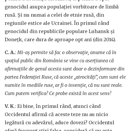
genocidul asupra populației vorbitoare de limbă
rusă. Și nu numai a celei de etnie rusă, din
regiunile estice ale Ucrainei. În primul rând
genocidul din republicile populare Luhansk și
Donețk, care dura de aproape opt ani (din 2014).
C. A.
:
Mi-aș permite să fac o observație, anume că în
spațiul public din România se vine cu aserțiunea că
afirmațiile de genul acesta sunt doar o dezinformare din
partea Federației Ruse, că aceste „atrocități”, cum sunt ele
numite în mediile ruse, ar fi o invenție, că nu sunt reale.
Cum putem verifica? Ce probe există în acest sens?
V. K
.: Ei bine, în primul rând, atunci când
Occidentul afirmă că aceste teze nu au nicio
legătură cu adevărul, aduce dovezi? Occidentul
oferă frecvent știri false, consideră că nu este