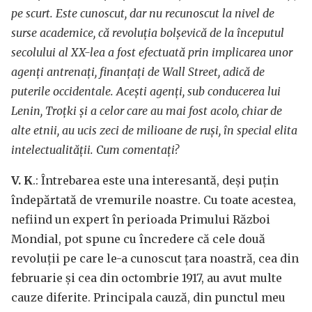
pe scurt. Este cunoscut, dar nu recunoscut la nivel de
surse academice, că revoluția bolșevică de la începutul
secolului al XX-lea a fost efectuată prin implicarea unor
agenți antrenați, finanțați de Wall Street, adică de
puterile occidentale. Acești agenți, sub conducerea lui
Lenin, Troțki și a celor care au mai fost acolo, chiar de
alte etnii, au ucis zeci de milioane de ruși, în special elita
intelectualității. Cum comentați?
V. K
.: Întrebarea este una interesantă, deși puțin
îndepărtată de vremurile noastre. Cu toate acestea,
nefiind un expert în perioada Primului Război
Mondial, pot spune cu încredere că cele două
revoluții pe care le-a cunoscut țara noastră, cea din
februarie și cea din octombrie 1917, au avut multe
cauze diferite. Principala cauză, din punctul meu