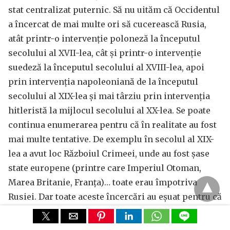
stat centralizat puternic. Să nu uităm că Occidentul
a încercat de mai multe ori să cucerească Rusia,
atât printr-o intervenție poloneză la începutul
secolului al XVII-lea, cât și printr-o intervenție
suedeză la începutul secolului al XVIII-lea, apoi
prin intervenția napoleoniană de la începutul
secolului al XIX-lea și mai târziu prin intervenția
hitleristă la mijlocul secolului al XX-lea. Se poate
continua enumerarea pentru că în realitate au fost
mai multe tentative. De exemplu în secolul al XIX-
lea a avut loc Războiul Crimeei, unde au fost șase
state europene (printre care Imperiul Otoman,
Marea Britanie, Franța)… toate erau împotriva
Rusiei. Dar toate aceste încercări au eșuat pentru că
Rusia a avut întotdeauna o tradiție de suveranitate
și de independență a politicii sale. Acest lucru a