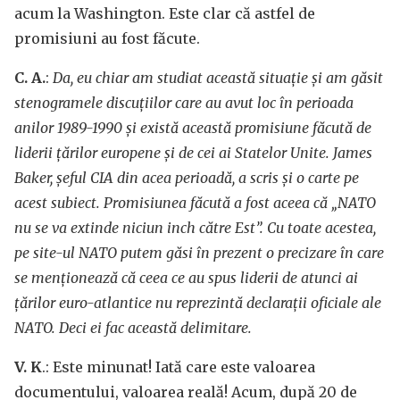
acum la Washington. Este clar că astfel de
promisiuni au fost făcute.
C. A.
:
Da, eu chiar am studiat această situație și am găsit
stenogramele discuțiilor care au avut loc în perioada
anilor 1989-1990 și există această promisiune făcută de
liderii țărilor europene și de cei ai Statelor Unite. James
Baker, șeful CIA din acea perioadă, a scris și o carte pe
acest subiect. Promisiunea făcută a fost aceea că „NATO
nu se va extinde niciun inch către Est”. Cu toate acestea,
pe site-ul NATO putem găsi în prezent o precizare în care
se menționează că ceea ce au spus liderii de atunci ai
țărilor euro-atlantice nu reprezintă declarații oficiale ale
NATO. Deci ei fac această delimitare.
V. K
.: Este minunat! Iată care este valoarea
documentului, valoarea reală! Acum, după 20 de