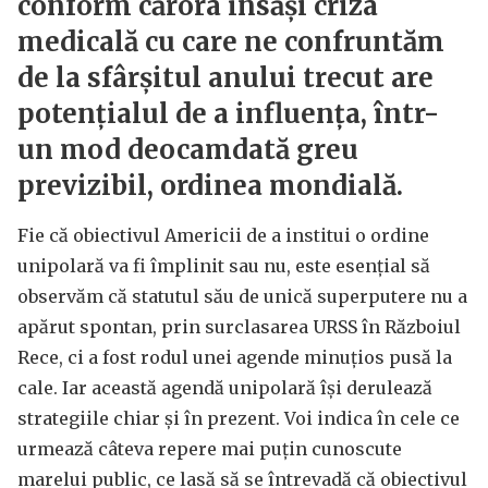
conform cărora însăși criza
medicală cu care ne confruntăm
de la sfârșitul anului trecut are
potențialul de a influența, într-
un mod deocamdată greu
previzibil, ordinea mondială.
Fie că obiectivul Americii de a institui o ordine
unipolară va fi împlinit sau nu, este esențial să
observăm că statutul său de unică superputere nu a
apărut spontan, prin surclasarea URSS în Războiul
Rece, ci a fost rodul unei agende minuțios pusă la
cale. Iar această agendă unipolară își derulează
strategiile chiar și în prezent. Voi indica în cele ce
urmează câteva repere mai puțin cunoscute
marelui public, ce lasă să se întrevadă că obiectivul