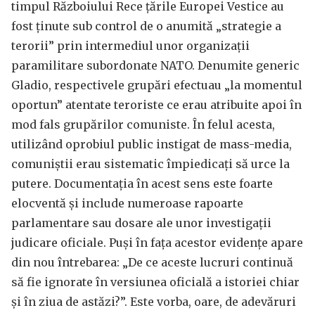
timpul Războiului Rece țările Europei Vestice au
fost ținute sub control de o anumită „strategie a
terorii” prin intermediul unor organizații
paramilitare subordonate NATO. Denumite generic
Gladio, respectivele grupări efectuau „la momentul
oportun” atentate teroriste ce erau atribuite apoi în
mod fals grupărilor comuniste. În felul acesta,
utilizând oprobiul public instigat de mass-media,
comuniștii erau sistematic împiedicați să urce la
putere. Documentația în acest sens este foarte
elocventă și include numeroase rapoarte
parlamentare sau dosare ale unor investigații
judicare oficiale. Puși în fața acestor evidențe apare
din nou întrebarea: „De ce aceste lucruri continuă
să fie ignorate în versiunea oficială a istoriei chiar
și în ziua de astăzi?”. Este vorba, oare, de adevăruri