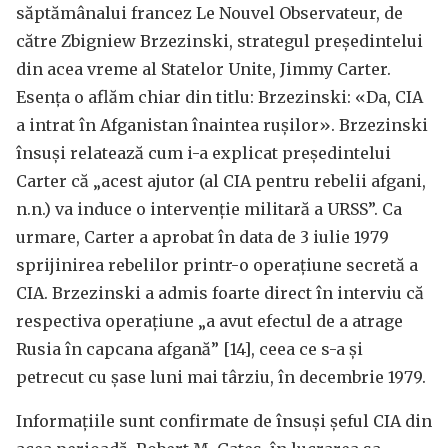
săptămânalui francez Le Nouvel Observateur, de
către Zbigniew Brzezinski, strategul președintelui
din acea vreme al Statelor Unite, Jimmy Carter.
Esența o aflăm chiar din titlu: Brzezinski: «Da, CIA
a intrat în Afganistan înaintea rușilor». Brzezinski
însuși relatează cum i-a explicat președintelui
Carter că „acest ajutor (al CIA pentru rebelii afgani,
n.n.) va induce o intervenție militară a URSS”. Ca
urmare, Carter a aprobat în data de 3 iulie 1979
sprijinirea rebelilor printr-o operațiune secretă a
CIA. Brzezinski a admis foarte direct în interviu că
respectiva operațiune „a avut efectul de a atrage
Rusia în capcana afgană” [14], ceea ce s-a și
petrecut cu șase luni mai târziu, în decembrie 1979.
Informațiile sunt confirmate de însuși șeful CIA din