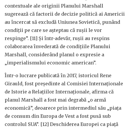
contextuale ale originii Planului Marshall
sugerează că factorii de decizie politică ai Americii
au încercat să excludă Uniunea Sovietică, punând
condiții pe care se așteptau că rușii le vor
respinge”. [11] Și într-adevăr, rușii au respins
colaborarea învederată de condițiile Planului
Marshall, considerând planul o expresie a
„imperialismului economic american”.
Într-o lucrare publicată în 2017, istoricul Rene
Girauld, fost preşedinte al Comisiei Internaţionale
de Istorie a Relaţiilor Internaţionale, afirma că
planul Marshall a fost mai degrabă „o armă
economică”, deoarece prin intermediul său „piața
de consum din Europa de Vest a fost pusă sub
controlul SUA”. [12] Deschiderea Europei ca piață