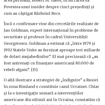
acea perioadă, Robert M. Gates, în lucrarea sa
Povestea unui insider despre cinci președinți și
cum au câștigat Războiul Rece.
Încă o confirmare vine din cercetările realizate de
Jan Goldman, expert internațional în probleme de
securitate și profesor în cadrul Universității
Georgetown. Goldman a estimat că „între 1979 și
1992 Statele Unite au furnizat aproape trei miliarde
de dolari mujahedinilor”. El mai precizează că „au
fost antrenați cu finanțare americană 80.000 de
rebeli afgani”. [15]
O altă ilustrare a strategiei de „îndiguire” a Rusiei
în zona Rimland o constituie cazul Ucrainei. Chiar
și la o investigație sumară a intervențiilor
americane din ultimii ani în Ucraina, constatăm că