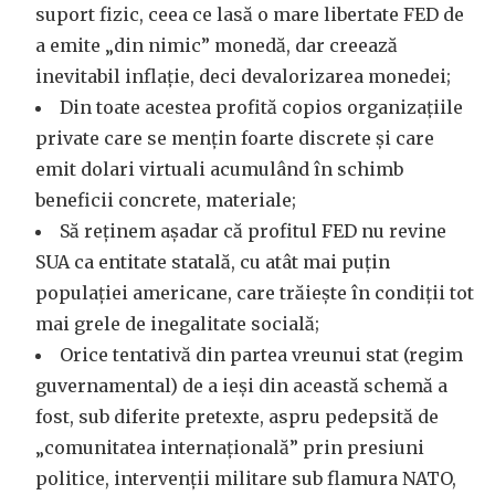
suport fizic, ceea ce lasă o mare libertate FED de
a emite „din nimic” monedă, dar creează
inevitabil inflație, deci devalorizarea monedei;
Din toate acestea profită copios organizațiile
private care se mențin foarte discrete și care
emit dolari virtuali acumulând în schimb
beneficii concrete, materiale;
Să reținem așadar că profitul FED nu revine
SUA ca entitate statală, cu atât mai puțin
populației americane, care trăiește în condiții tot
mai grele de inegalitate socială;
Orice tentativă din partea vreunui stat (regim
guvernamental) de a ieși din această schemă a
fost, sub diferite pretexte, aspru pedepsită de
„comunitatea internațională” prin presiuni
politice, intervenții militare sub flamura NATO,