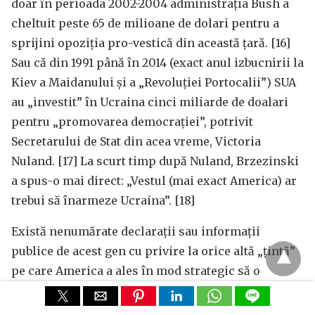
doar în perioada 2002-2004 administrația Bush a
cheltuit peste 65 de milioane de dolari pentru a
sprijini opoziția pro-vestică din această țară. [16]
Sau că din 1991 până în 2014 (exact anul izbucnirii la
Kiev a Maidanului și a „Revoluției Portocalii”) SUA
au „investit” în Ucraina cinci miliarde de doalari
pentru „promovarea democrației”, potrivit
Secretarului de Stat din acea vreme, Victoria
Nuland. [17] La scurt timp după Nuland, Brzezinski
a spus-o mai direct: „Vestul (mai exact America) ar
trebui să înarmeze Ucraina”. [18]
Există nenumărate declarații sau informații
publice de acest gen cu privire la orice altă „țintă”
pe care America a ales în mod strategic să o
„democratizeze” cu forța. Cam toate merg pe
același calapod. Să mai oferim un exemplu, de data