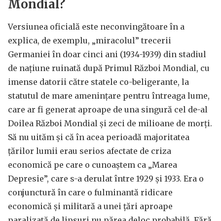
Mondial?
Versiunea oficială este neconvingătoare în a
explica, de exemplu, „miracolul” trecerii
Germaniei în doar cinci ani (1934-1939) din stadiul
de națiune ruinată după Primul Război Mondial, cu
imense datorii către statele co-beligerante, la
statutul de mare amenințare pentru întreaga lume,
care ar fi generat aproape de una singură cel de-al
Doilea Război Mondial și zeci de milioane de morți.
Să nu uităm și că în acea perioadă majoritatea
țărilor lumii erau serios afectate de criza
economică pe care o cunoaștem ca „Marea
Depresie”, care s-a derulat între 1929 și 1933. Era o
conjunctură în care o fulminantă ridicare
economică și militară a unei țări aproape
paralizată de lipsuri nu părea deloc probabilă. Fără