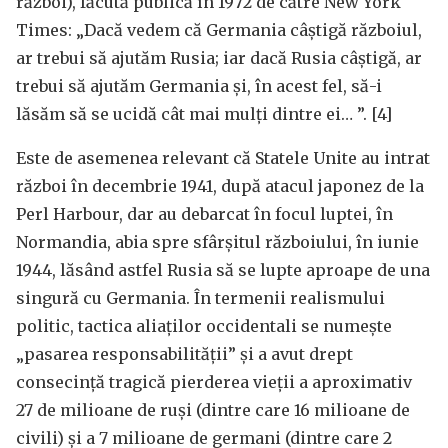
război), făcută publică în 1972 de către New York
Times: „Dacă vedem că Germania câștigă războiul,
ar trebui să ajutăm Rusia; iar dacă Rusia câștigă, ar
trebui să ajutăm Germania și, în acest fel, să-i
lăsăm să se ucidă cât mai mulți dintre ei… ”. [4]
Este de asemenea relevant că Statele Unite au intrat
război în decembrie 1941, după atacul japonez de la
Perl Harbour, dar au debarcat în focul luptei, în
Normandia, abia spre sfârșitul războiului, în iunie
1944, lăsând astfel Rusia să se lupte aproape de una
singură cu Germania. În termenii realismului
politic, tactica aliaților occidentali se numește
„pasarea responsabilității” și a avut drept
consecință tragică pierderea vieții a aproximativ
27 de milioane de ruși (dintre care 16 milioane de
civili) și a 7 milioane de germani (dintre care 2