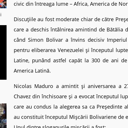
civic din întreaga lume – Africa, America de No
i
Discuțiile au fost moderate chiar de către Preș
care a deschis întâlnirea amintind de Bătălia
când Simon Bolivar a învins decisiv Imperiul
pentru eliberarea Venezuelei și începutul lupte
Latine, punând astfel capăt la 300 de ani de
America Latină.
Nicolas Maduro a amintit și aniversarea a 2
Chavez din închisoare și a evocat începutul lup
care au condus la alegerea sa ca Președinte al 
au constituit începutul Mișcării Bolivariene de 
Unul dintre sloganurile mișcării a fost: