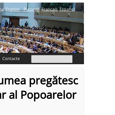
na
English
Русский
Francais
Español
Contacte
 lumea pregătesc
r al Popoarelor