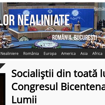
Româ
 Nealiniere
România
Europa
America
Asia
Africa
Socialiștii din toată
Congresul Bicentena
Lumii