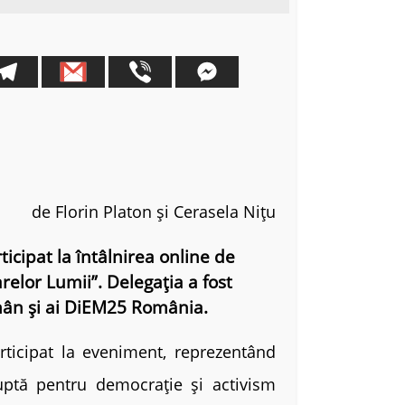
de Florin Platon și Cerasela Nițu
ticipat la întâlnirea online de
elor Lumii”. Delegația a fost
mân și ai DiEM25 România.
rticipat la eveniment, reprezentând
luptă pentru democrație și activism