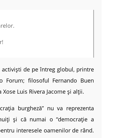
relor.
r!
ctiviști de pe întreg globul, printre
lo Forum; filosoful Fernando Buen
a Xose Luis Rivera Jacome și alții.
ocrația burgheză” nu va reprezenta
șnuiți și că numai o “democrație a
pentru interesele oamenilor de rând.