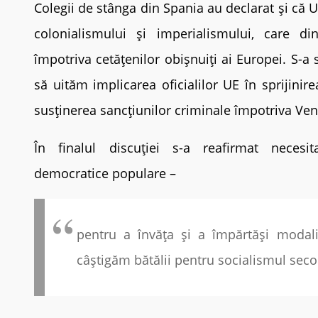
Colegii de stânga din Spania au declarat și că 
colonialismului și imperialismului, care di
împotriva cetățenilor obișnuiți ai Europei. S-a 
să uităm implicarea oficialilor UE în sprijinire
susținerea sancțiunilor criminale împotriva Ven
În finalul discuției s-a reafirmat necesita
democratice populare –
pentru a învăța și a împărtăși modal
câștigăm bătălii pentru socialismul sec