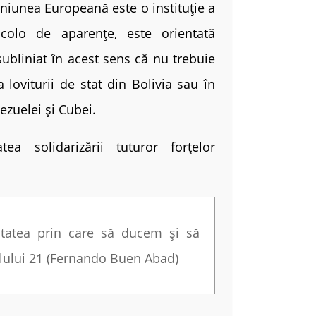
Uniunea Europeană este o instituție a
ncolo de aparențe, este orientată
subliniat în acest sens că nu trebuie
a loviturii de stat din Bolivia sau în
ezuelei și Cubei.
tea solidarizării tuturor forțelor
itatea prin care să ducem și să
olului 21 (Fernando Buen Abad)