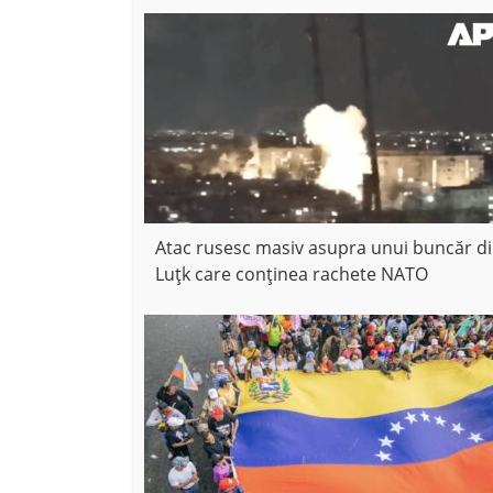
Atac rusesc masiv asupra unui buncăr d
Luțk care conținea rachete NATO