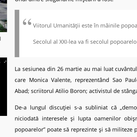
Viitorul Umanității este în mâinile popoa
l
Secolul al XXI-lea va fi secolul popoarelo
La sesiunea din 26 martie au mai luat cuvântul a
care Monica Valente, reprezentând Sao Pau
Abad; scriitorul Atilio Boron; activistul de stâng
De-a lungul discuției s-a subliniat că „dem
niciodată interesele și lupta oamenilor obi
popoarelor” poate să reprezinte și să militeze 