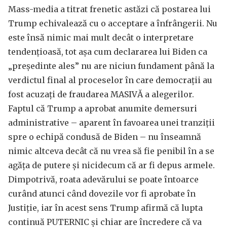
Mass-media a titrat frenetic astăzi că postarea lui
Trump echivalează cu o acceptare a înfrângerii. Nu
este însă nimic mai mult decât o interpretare
tendențioasă, tot așa cum declararea lui Biden ca
„președinte ales” nu are niciun fundament până la
verdictul final al proceselor în care democrații au
fost acuzați de fraudarea MASIVĂ a alegerilor.
Faptul că Trump a aprobat anumite demersuri
administrative – aparent în favoarea unei tranziții
spre o echipă condusă de Biden – nu înseamnă
nimic altceva decât că nu vrea să fie penibil în a se
agăța de putere și nicidecum că ar fi depus armele.
Dimpotrivă, roata adevărului se poate întoarce
curând atunci când dovezile vor fi aprobate în
Justiție, iar în acest sens Trump afirmă că lupta
continuă PUTERNIC și chiar are încredere că va