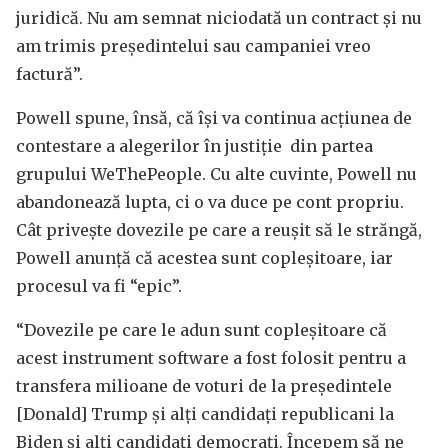
juridică. Nu am semnat niciodată un contract și nu
am trimis președintelui sau campaniei vreo
factură”.
Powell spune, însă, că își va continua acțiunea de
contestare a alegerilor în justiție din partea
grupului WeThePeople. Cu alte cuvinte, Powell nu
abandonează lupta, ci o va duce pe cont propriu.
Cât privește dovezile pe care a reușit să le străngă,
Powell anunță că acestea sunt copleșitoare, iar
procesul va fi “epic”.
“Dovezile pe care le adun sunt copleșitoare că
acest instrument software a fost folosit pentru a
transfera milioane de voturi de la președintele
[Donald] Trump și alți candidați republicani la
Biden și alți candidați democrați. Începem să ne