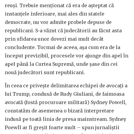
reuși. Trebuie menționat că era de așteptat că
instanțele inferioare, mai ales din statele
democrate, nu vor admite probele depuse de
republicani. S-a văzut că judecătorii au făcut asta
prin sfidarea unor dovezi mai mult decât
concludente. Tocmai de aceea, așa cum era de la
început previzibil, procesele vor ajunge din apel în
apel până la Curtea Supremă, unde șase din cei
nouă judecători sunt republicani.
În ceea ce privește delimitarea echipei de avocați a
lui Trump, condusă de Rudy Giuliani, de faimoasa
avocată (fostă procuroare militară) Sydney Powell,
constatăm de asemenea o bizară interpretare
indusă pe toată linia de presa mainstream. Sydney
Poewll ar fi greșit foarte mult – spun jurnaliștii