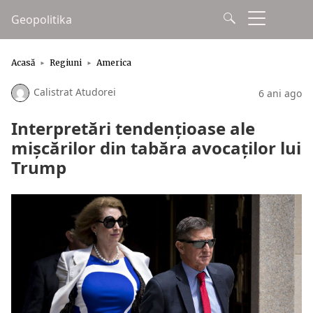
Geopolitika
Acasă
Regiuni
America
Calistrat Atudorei
6 ani ago
Interpretări tendențioase ale
mișcărilor din tabăra avocaților lui
Trump