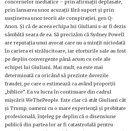
concernelor mediatice – prin afirmații deplasate,
prin lansarea unor acuzații fără suport și prin
susținerea unor teorii ale conspirației, gen Q-
Anon. Și că de aceea echipa lui Giuliani s-ar fi dezis
sâmbătă seara de ea. Să precizăm că Sydney Powell
are reputația unui avocat care nu a mințit niciodată
în cariera ei strălucitoare, iar eforturile sale au fost
pe deplin convergente până acum cu cele ale
echipei lui Giuliani. Mai mult, ea este mai
determinată ca oricând să prezinte dovezile
fraudei, pe care o estimează ca având proporții
„biblice”. Ea va lucra în continuare din cadrul
mișcării WeThePeople. Este clar că atât Giuliani cât
și Trump, oameni cu o mare experiență și probitate
profesională, înțeleg pe deplin că o disensiune
publică din partea lor ar fi catastrofală pentru