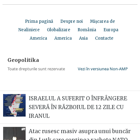
ISRAELUL A SUFERIT O ÎNFRÂNGERE
SEVERĂ ÎN RĂZBOIUL DE 12 ZILE CU
IRANUL
Atac rusesc masiv asupra unui buncăr
din Luțk care conținea rachete NATO