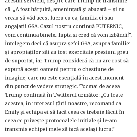
acestui serviciu, despre care Trump ne transmite
că: „A fost hărțuită, amenințată și abuzată – și nu
vreau să văd acest lucru cu ea, familia ei sau
angajații GSA. Cazul nostru continuă PUTERNIC,
vom continua binele…lupta și cred că vom izbândi!”.
Înțelegem deci că asupra șefei GSA, asupra familiei
și apropiaților săi au fost exercitate presiuni greu
de suportat, iar Trump consideră că nu are rost să
expună acești oameni pentru o chestiune de
imagine, care nu este esențială în acest moment
din punct de vedere strategic. Tocmai de aceea
Trump continuă în Twitterul următor: „Cu toate
acestea, în interesul țării noastre, recomand ca
Emily și echipa ei să facă ceea ce trebuie făcut în
ceea ce privește protocoalele inițiale și le-am
transmis echipei mele să facă același lucru.”