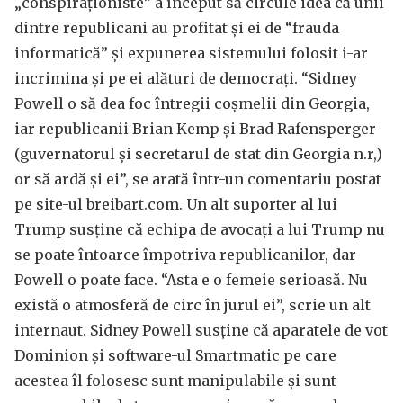
„conspiraționiste” a început să circule idea că unii
dintre republicani au profitat și ei de “frauda
informatică” și expunerea sistemului folosit i-ar
incrimina și pe ei alături de democrați. “Sidney
Powell o să dea foc întregii coșmelii din Georgia,
iar republicanii Brian Kemp și Brad Rafensperger
(guvernatorul și secretarul de stat din Georgia n.r,)
or să ardă și ei”, se arată într-un comentariu postat
pe site-ul breibart.com. Un alt suporter al lui
Trump susține că echipa de avocați a lui Trump nu
se poate întoarce împotriva republicanilor, dar
Powell o poate face. “Asta e o femeie serioasă. Nu
există o atmosferă de circ în jurul ei”, scrie un alt
internaut. Sidney Powell susține că aparatele de vot
Dominion și software-ul Smartmatic pe care
acestea îl folosesc sunt manipulabile și sunt