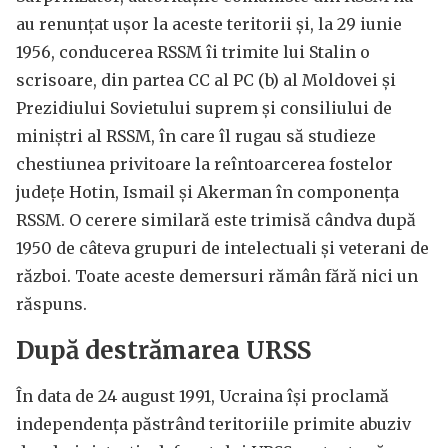
au renunţat ușor la aceste teritorii şi, la 29 iunie
1956, conducerea RSSM îi trimite lui Stalin o
scrisoare, din partea CC al PC (b) al Moldovei şi
Prezidiului Sovietului suprem și consiliului de
miniştri al RSSM, în care îl rugau să studieze
chestiunea privitoare la reîntoarcerea fostelor
judeţe Hotin, Ismail și Akerman în componența
RSSM. O cerere similară este trimisă cândva după
1950 de câteva grupuri de intelectuali și veterani de
război. Toate aceste demersuri rămân fără nici un
răspuns.
După destrămarea URSS
În data de 24 august 1991, Ucraina îşi proclamă
independența păstrând teritoriile primite abuziv