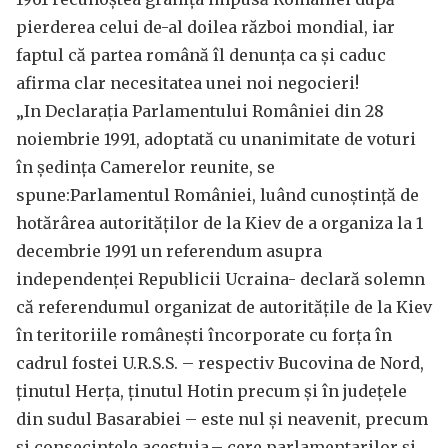
pierderea celui de-al doilea război mondial, iar
faptul că partea română îl denunța ca și caduc
afirma clar necesitatea unei noi negocieri!
„In Declarația Parlamentului României din 28
noiembrie 1991, adoptată cu unanimitate de voturi
în ședința Camerelor reunite, se
spune:Parlamentul României, luând cunoștință de
hotărârea autorităților de la Kiev de a organiza la 1
decembrie 1991 un referendum asupra
independenței Republicii Ucraina- declară solemn
că referendumul organizat de autoritățile de la Kiev
în teritoriile românești încorporate cu forța în
cadrul fostei U.R.S.S. – respectiv Bucovina de Nord,
ținutul Herța, ținutul Hotin precum și în județele
din sudul Basarabiei – este nul și neavenit, precum
și consecințele acestuia.– cere parlamentarilor și