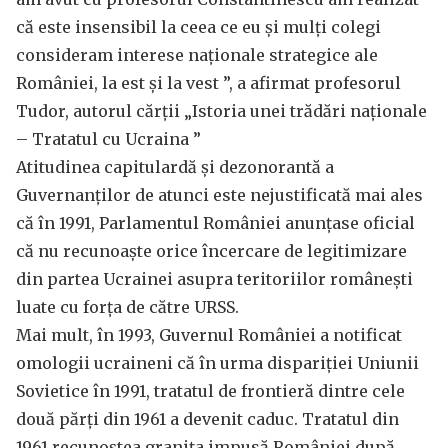
că este insensibil la ceea ce eu și mulți colegi
consideram interese naționale strategice ale
României, la est și la vest ”, a afirmat profesorul
Tudor, autorul cărții „Istoria unei trădări naționale
– Tratatul cu Ucraina ”
Atitudinea capitulardă și dezonorantă a
Guvernanților de atunci este nejustificată mai ales
că în 1991, Parlamentul României anunțase oficial
că nu recunoaște orice încercare de legitimizare
din partea Ucrainei asupra teritoriilor românești
luate cu forța de către URSS.
Mai mult, în 1993, Guvernul României a notificat
omologii ucraineni că în urma dispariției Uniunii
Sovietice în 1991, tratatul de frontieră dintre cele
două părți din 1961 a devenit caduc. Tratatul din
1961 recunoștea granița impusă României după