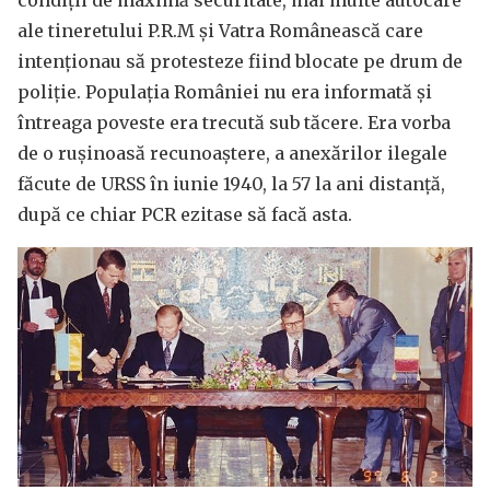
ale tineretului P.R.M şi Vatra Românească care
intenţionau să protesteze fiind blocate pe drum de
poliție. Populaţia României nu era informată şi
întreaga poveste era trecută sub tăcere. Era vorba
de o ruşinoasă recunoaştere, a anexărilor ilegale
făcute de URSS în iunie 1940, la 57 la ani distanţă,
după ce chiar PCR ezitase să facă asta.