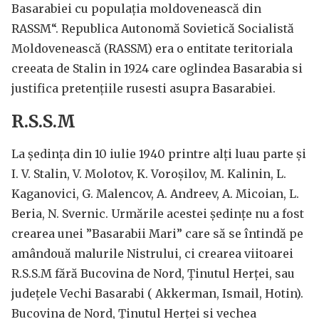
Basarabiei cu populaţia moldovenească din
RASSM“. Republica Autonomă Sovietică Socialistă
Moldovenească (RASSM) era o entitate teritoriala
creeata de Stalin in 1924 care oglindea Basarabia si
justifica pretențiile rusesti asupra Basarabiei.
R.S.S.M
La şedinţa din 10 iulie 1940 printre alți luau parte și
I. V. Stalin, V. Molotov, K. Voroșilov, M. Kalinin, L.
Kaganovici, G. Malencov, A. Andreev, A. Micoian, L.
Beria, N. Svernic. Urmările acestei şedinţe nu a fost
crearea unei ”Basarabii Mari” care să se întindă pe
amândouă malurile Nistrului, ci crearea viitoarei
R.S.S.M fără Bucovina de Nord, Ţinutul Herţei, sau
judeţele Vechi Basarabi ( Akkerman, Ismail, Hotin).
Bucovina de Nord, Ţinutul Herţei si vechea