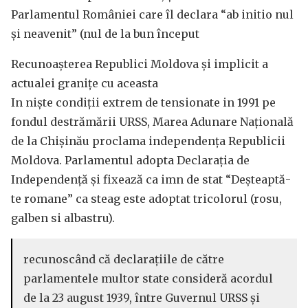
Parlamentul României care îl declara “ab initio nul
și neavenit” (nul de la bun început
Recunoaşterea Republici Moldova și implicit a
actualei granițe cu aceasta
In nişte condiţii extrem de tensionate in 1991 pe
fondul destrămării URSS, Marea Adunare Naţională
de la Chişinău proclama independența Republicii
Moldova. Parlamentul adopta Declarația de
Independenţă și fixează ca imn de stat “Deşteaptă-
te romane” ca steag este adoptat tricolorul (rosu,
galben si albastru).
recunoscând că declaraţiile de către
parlamentele multor state consideră acordul
de la 23 august 1939, între Guvernul URSS şi