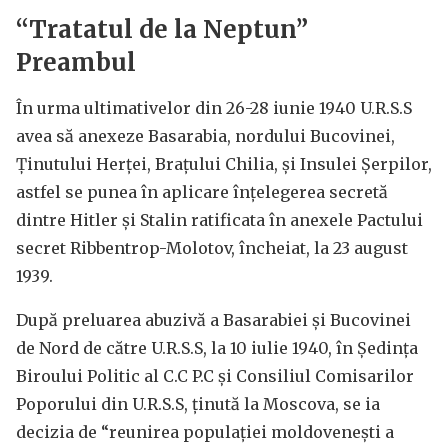
“Tratatul de la Neptun”
Preambul
În urma ultimativelor din 26-28 iunie 1940 U.R.S.S
avea să anexeze Basarabia, nordului Bucovinei,
Ţinutului Herţei, Braţului Chilia, şi Insulei Şerpilor,
astfel se punea în aplicare înţelegerea secretă
dintre Hitler şi Stalin ratificata în anexele Pactului
secret Ribbentrop-Molotov, încheiat, la 23 august
1939.
După preluarea abuzivă a Basarabiei şi Bucovinei
de Nord de către U.R.S.S, la 10 iulie 1940, în Şedinţa
Biroului Politic al C.C P.C şi Consiliul Comisarilor
Poporului din U.R.S.S, ţinută la Moscova, se ia
decizia de “reunirea populaţiei moldoveneşti a