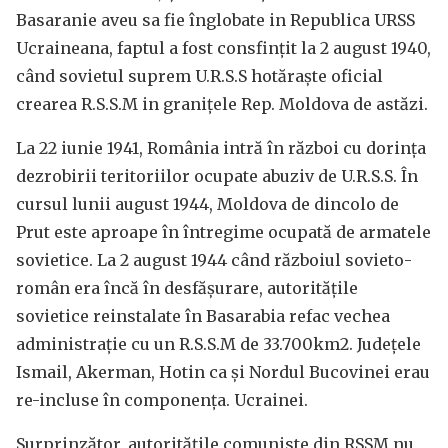
Basaranie aveu sa fie înglobate in Republica URSS
Ucraineana, faptul a fost consfințit la 2 august 1940,
când sovietul suprem U.R.S.S hotăraşte oficial
crearea R.S.S.M in granițele Rep. Moldova de astăzi.
La 22 iunie 1941, România intră în război cu dorința
dezrobirii teritoriilor ocupate abuziv de U.R.S.S. În
cursul lunii august 1944, Moldova de dincolo de
Prut este aproape în întregime ocupată de armatele
sovietice. La 2 august 1944 când războiul sovieto-
român era încă în desfăşurare, autoritățile
sovietice reinstalate în Basarabia refac vechea
administrație cu un R.S.S.M de 33.700km2. Judeţele
Ismail, Akerman, Hotin ca și Nordul Bucovinei erau
re-incluse în componența. Ucrainei.
Surprinzător, autorităţile comuniste din RSSM nu