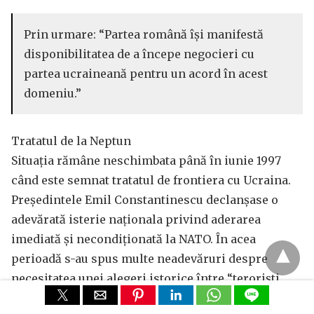
Prin urmare: “Partea română îşi manifestă
disponibilitatea de a începe negocieri cu
partea ucraineană pentru un acord în acest
domeniu.”
Tratatul de la Neptun
Situația rămâne neschimbata până în iunie 1997
când este semnat tratatul de frontiera cu Ucraina.
Preşedintele Emil Constantinescu declanșase o
adevărată isterie naționala privind aderarea
imediată și necondiţionată la NATO. În acea
perioadă s-au spus multe neadevăruri despre
necesitatea unei alegeri istorice între “teroriști
arabi” și “lumea civilizată”, sau între întoarcerea