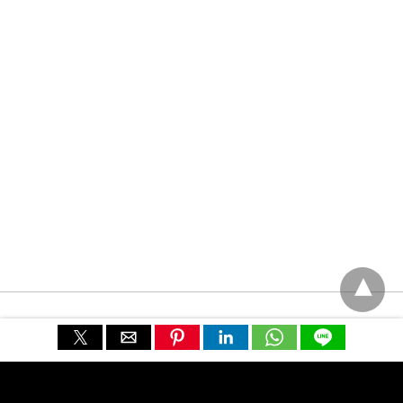
Prima pagină
Despre noi
Mișcarea de Nealiniere
Globalizare
România
Europa
America
America
Asia
Contacte