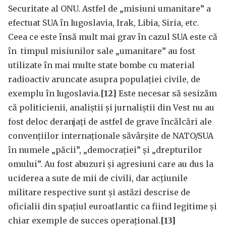
Securitate al ONU. Astfel de „misiuni umanitare” a
efectuat SUA în Iugoslavia, Irak, Libia, Siria, etc.
Ceea ce este însă mult mai grav în cazul SUA este că
în timpul misiunilor sale „umanitare” au fost
utilizate în mai multe state bombe cu material
radioactiv aruncate asupra populației civile, de
exemplu în Iugoslavia.
[12]
Este necesar să sesizăm
că politicienii, analiștii și jurnaliștii din Vest nu au
fost deloc deranjați de astfel de grave încălcări ale
convențiilor internaționale săvârșite de NATO/SUA
în numele „păcii”, „democrației” și „drepturilor
omului”. Au fost abuzuri și agresiuni care au dus la
uciderea a sute de mii de civili, dar acțiunile
militare respective sunt și astăzi descrise de
oficialii din spațiul euroatlantic ca fiind legitime și
chiar exemple de succes operațional.
[13]