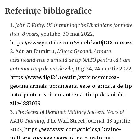
Referințe bibliografice
John F. Kirby: US is training the Ukrainians for more
than 8 years
, youtube, 30 mai 2022,
https://www.youtube.com/watch?v=DjDCCnnx5zs
Adrian Dumitru,
Mircea Geoană: Armata
ucraineană este o armată de tip NATO pentru că i-am
antrenat timp de ani de zile
, Digi24, 24 martie 2022,
https://www.digi24.ro/stiri/externe/mircea-
geoana-armata-ucraineana-este-o-armata-de-tip-
nato-pentru-ca-i-am-antrenat-timp-de-ani-de-
zile-1883039
The Secret of Ukraine’s Military Success: Years of
NATO Training
, The Wall Street Journal, 13 aprilie
2022,
https://www.wsj.com/articles/ukraine-
military-success-years-of-nato-training-