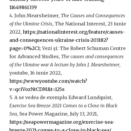
11649861339
John Mearsheimer,
The Causes and Consequences
of the Ukraine Crisis
, The National Interest, 23 iunie
2022,
https://nationalinterest.org/feature/causes-
and-consequences-ukraine-crisis-203182?
page=0%2C1
; Vezi și: The Robert Schuman Centre
for Advanced Studies,
The causes and consequences
of the Ukraine war A lecture by John J. Mearsheimer
,
youtube, 16 iunie 2022,
https://www.youtube.com/watch?
v=qciVozNtCDM&t=125s
A se vedea de exemplu Edward Lundquist,
Exercise Sea Breeze 2021 Comes to a Close in Black
Sea
, Sea Power Magazine, July 13, 2021,
https://seapowermagazine.org/exercise-sea-
breeze-2021-comes-to-a-close-in-black-sea/