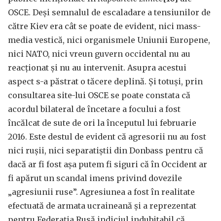
OSCE. Deși semnalul de escaladare a tensiunilor de
către Kiev era cât se poate de evident, nici mass-
media vestică, nici organismele Uniunii Europene,
nici NATO, nici vreun guvern occidental nu au
reacționat și nu au intervenit. Asupra acestui
aspect s-a păstrat o tăcere deplină. Și totuși, prin
consultarea site-lui OSCE se poate constata că
acordul bilateral de încetare a focului a fost
încălcat de sute de ori la începutul lui februarie
2016. Este destul de evident că agresorii nu au fost
nici rușii, nici separatiștii din Donbass pentru că
dacă ar fi fost așa putem fi siguri că în Occident ar
fi apărut un scandal imens privind dovezile
„agresiunii ruse”. Agresiunea a fost în realitate
efectuată de armata ucraineană și a reprezentat
pentru Federația Rusă indiciul indubitabil că