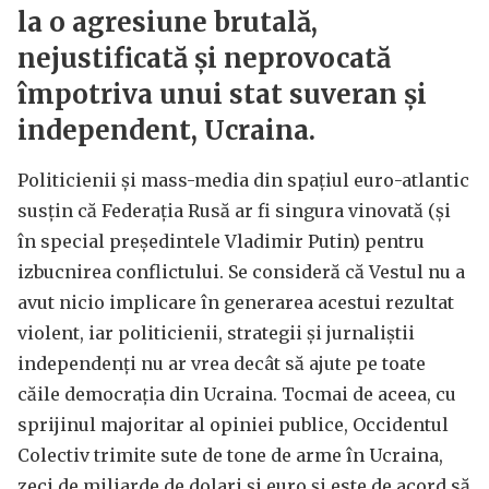
la o agresiune brutală,
nejustificată și neprovocată
împotriva unui stat suveran și
independent, Ucraina.
Politicienii și mass-media din spațiul euro-atlantic
susțin că Federația Rusă ar fi singura vinovată (și
în special președintele Vladimir Putin) pentru
izbucnirea conflictului. Se consideră că Vestul nu a
avut nicio implicare în generarea acestui rezultat
violent, iar politicienii, strategii și jurnaliștii
independenți nu ar vrea decât să ajute pe toate
căile democrația din Ucraina. Tocmai de aceea, cu
sprijinul majoritar al opiniei publice, Occidentul
Colectiv trimite sute de tone de arme în Ucraina,
zeci de miliarde de dolari și euro și este de acord să