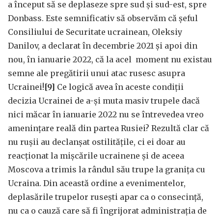
a început să se deplaseze spre sud și sud-est, spre
Donbass. Este semnificativ să observăm că șeful
Consiliului de Securitate ucrainean, Oleksiy
Danilov, a declarat în decembrie 2021 și apoi din
nou, în ianuarie 2022, că la acel moment nu existau
semne ale pregătirii unui atac rusesc asupra
Ucrainei!
[9]
Ce logică avea în aceste condiții
decizia Ucrainei de a-și muta masiv trupele dacă
nici măcar în ianuarie 2022 nu se întrevedea vreo
amenințare reală din partea Rusiei? Rezultă clar că
nu rușii au declanșat ostilitățile, ci ei doar au
reacționat la mișcările ucrainene și de aceea
Moscova a trimis la rândul său trupe la granița cu
Ucraina. Din această ordine a evenimentelor,
deplasările trupelor rusești apar ca o consecință,
nu ca o cauză care să fi îngrijorat administrația de