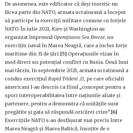
De asemenea, este edificator că deși teoretic nu
făcea parte din NATO, armata ucraineană a început
să participe la exerciții militare comune cu forțele
NATO. În iulie 2021, Kiev și Washington au
organizat împreună
Operațiunea Sea Breeze
, un
exercițiu naval în Marea Neagră, care a inclus forțe
maritime din 31 de țări.
[5]
Operațiunile vizau în
mod direct un potențial conflict cu Rusia. Două luni
mai târziu, în septembrie 2021, armata ucraineană a
condus exercițiul
Rapid Trident 21
, pe care oficialii
americani l-au descris ca fiind „conceput pentru a
spori interoperabilitatea între națiunile aliate și
partenere, pentru a demonstra că unitățile sunt
pregătite și gata să răspundă oricărei crize”.
[6]
Exercițiile NATO s-au desfășurat mai precis între
Marea Neagră și Marea Baltică, însoțite de o