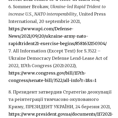
Sommer Brokaw,
Ukraine-led Rapid Trident to
increase U.S., NATO interoperability
, United Press
International, 20 septembrie 2021,
https://www.upi.com/Defense-
News/2021/09/20/ukraine-army-nato-
rapidtrident21-exercise-begins/8581632150304/
All Information (Except Text) for S.3522 –
Ukraine Democracy Defense Lend-Lease Act of
2022, 117th Congress (2021-2022),
https://www.congress.gov/bill/117th-
congress/senate-bill/3522/all-info?r=1&s=1
Президент затвердив Стратегію деокупації
та реінтеграції тимчасово окупованого
Криму, ПРЕЗИДЕНТ УКРАЇНИ, 24 березня 2021,
https://www.president.gov.ua/documents/1172021-