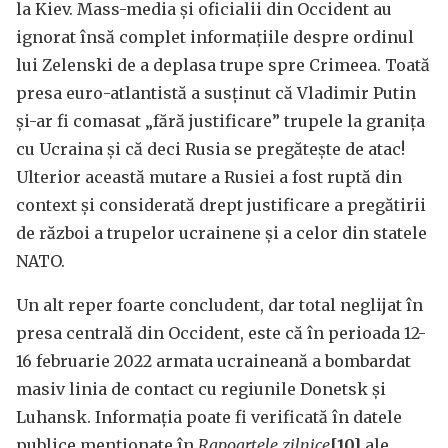
la Kiev. Mass-media și oficialii din Occident au
ignorat însă complet informațiile despre ordinul
lui Zelenski de a deplasa trupe spre Crimeea. Toată
presa euro-atlantistă a susținut că Vladimir Putin
și-ar fi comasat „fără justificare” trupele la granița
cu Ucraina și că deci Rusia se pregătește de atac!
Ulterior această mutare a Rusiei a fost ruptă din
context și considerată drept justificare a pregătirii
de război a trupelor ucrainene și a celor din statele
NATO.
Un alt reper foarte concludent, dar total neglijat în
presa centrală din Occident, este că în perioada 12-
16 februarie 2022 armata ucraineană a bombardat
masiv linia de contact cu regiunile Donetsk și
Luhansk. Informația poate fi verificată în datele
publice menționate în
Rapoartele zilnice
[10]
ale