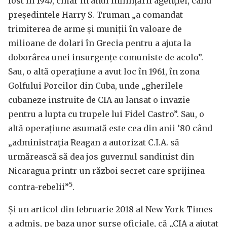
fost în 1947, chiar în anul înființării agenției, când
președintele Harry S. Truman „a comandat
trimiterea de arme și muniții în valoare de
milioane de dolari în Grecia pentru a ajuta la
doborârea unei insurgențe comuniste de acolo”.
Sau, o altă operațiune a avut loc în 1961, în zona
Golfului Porcilor din Cuba, unde „gherilele
cubaneze instruite de CIA au lansat o invazie
pentru a lupta cu trupele lui Fidel Castro”. Sau, o
altă operațiune asumată este cea din anii ’80 când
„administrația Reagan a autorizat C.I.A. să
urmărească să dea jos guvernul sandinist din
Nicaragua printr-un război secret care sprijinea
5
contra-rebelii”
.
Și un articol din februarie 2018 al New York Times
a admis, pe baza unor surse oficiale, că „CIA a ajutat