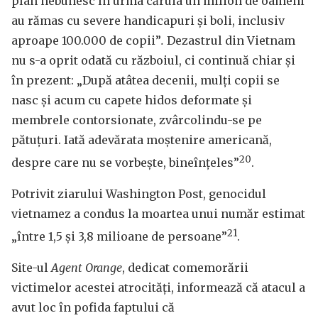
plan nebunesc în urma căruia un milion de oameni
au rămas cu severe handicapuri și boli, inclusiv
aproape 100.000 de copii”
.
Dezastrul din Vietnam
nu s-a oprit odată cu războiul, ci continuă chiar și
în prezent: „După atâtea decenii, mulți copii se
nasc și acum cu capete hidos deformate și
membrele contorsionate, zvârcolindu-se pe
pătuțuri. Iată adevărata moștenire americană,
20
despre care nu se vorbește, bineînțeles”
.
Potrivit ziarului Washington Post, genocidul
vietnamez a condus la moartea unui număr estimat
21
„între 1,5 și 3,8 milioane de persoane”
.
Site-ul
Agent Orange
, dedicat comemorării
victimelor acestei atrocități, informează că atacul a
avut loc în pofida faptului că