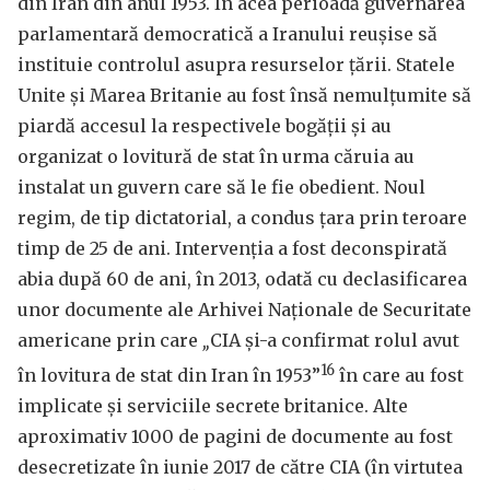
din Iran din anul 1953. În acea perioadă guvernarea
parlamentară democratică a Iranului reușise să
instituie controlul asupra resurselor țării. Statele
Unite și Marea Britanie au fost însă nemulțumite să
piardă accesul la respectivele bogății și au
organizat o lovitură de stat în urma căruia au
instalat un guvern care să le fie obedient. Noul
regim, de tip dictatorial, a condus țara prin teroare
timp de 25 de ani. Intervenția a fost deconspirată
abia după 60 de ani, în 2013, odată cu declasificarea
unor documente ale Arhivei Naționale de Securitate
americane prin care
„
CIA și-a confirmat rolul avut
16
în lovitura de stat din Iran în 1953”
în care au fost
implicate și serviciile secrete britanice. Alte
aproximativ 1000 de pagini de documente au fost
desecretizate în iunie 2017 de către CIA (în virtutea