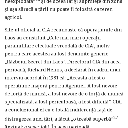
neexplodată”
și de aceea largi suprafețe din zona
și așa săracă a țării nu poate fi folosită ca teren
agricol.
Site-ul oficial al CIA recunoaște că operațiunile din
Laos au constituit „Cele mai mari operații
paramilitare efectuate vreodată de CIA”, motiv
pentru care acestea au fost denumite generic
„Războiul Secret din Laos”. Directorul CIA din acea
perioadă, Richard Helms, a declarat în cadrul unui
interviu acordat în 1981 că: „Aceasta a fost o
operațiune majoră pentru Agenție… A fost nevoie
de forță de muncă, a fost nevoie de o forță de muncă
specializată, a fost periculoasă, a fost dificilă”. CIA,
a concluzionat el cu o totală indiferență față de
27
distrugerea unei țări, a făcut „o treabă superbă”
(textual:
a super-job
). În acea perioadă