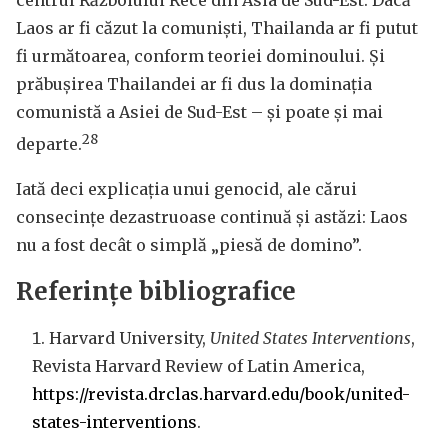
centrul Războiului Rece din Asia de Sud-Est. Dacă
Laos ar fi căzut la comuniști, Thailanda ar fi putut
fi următoarea, conform teoriei dominoului. Și
prăbușirea Thailandei ar fi dus la dominația
comunistă a Asiei de Sud-Est – și poate și mai
28
departe.
Iată deci explicația unui genocid, ale cărui
consecințe dezastruoase continuă și astăzi: Laos
nu a fost decât o simplă „piesă de domino”.
Referințe bibliografice
Harvard University,
United States Interventions
,
Revista Harvard Review of Latin America,
https://revista.drclas.harvard.edu/book/united-
states-interventions
.