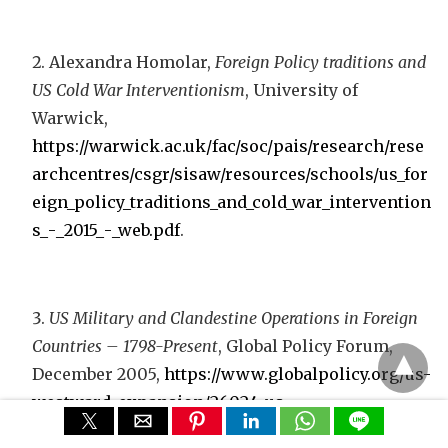
Alexandra Homolar,
Foreign Policy traditions and
US Cold War Interventionism
, University of
Warwick,
https://warwick.ac.uk/fac/soc/pais/research/rese
archcentres/csgr/sisaw/resources/schools/us_for
eign_policy_traditions_and_cold_war_intervention
s_-_2015_-_web.pdf
.
US Military and Clandestine Operations in Foreign
Countries – 1798-Present
, Global Policy Forum,
December 2005,
https://www.globalpolicy.org/us-
westward-expansion/26024-us-
interventions.html
.