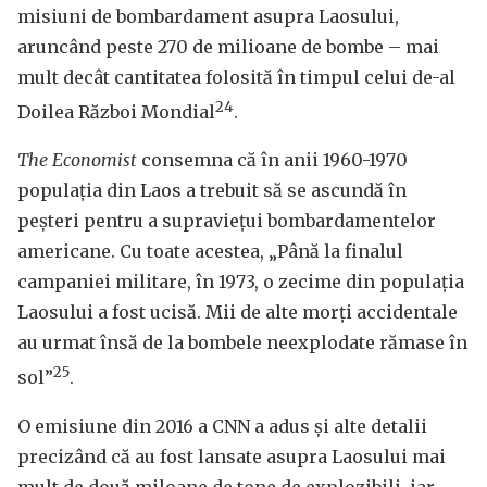
misiuni de bombardament asupra Laosului,
aruncând peste 270 de milioane de bombe – mai
mult decât cantitatea folosită în timpul celui de-al
24
Doilea Război Mondial
.
The Economist
consemna că în anii 1960-1970
populația din Laos a trebuit să se ascundă în
peșteri pentru a supraviețui bombardamentelor
americane. Cu toate acestea, „Până la finalul
campaniei militare, în 1973, o zecime din populația
Laosului a fost ucisă. Mii de alte morți accidentale
au urmat însă de la bombele neexplodate rămase în
25
sol”
.
O emisiune din 2016 a CNN a adus și alte detalii
precizând că au fost lansate asupra Laosului mai
mult de două miloane de tone de explozibili, iar