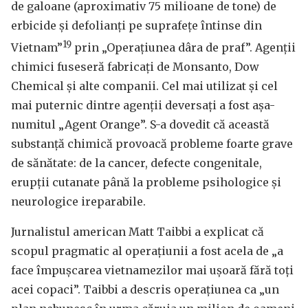
de galoane (aproximativ 75 milioane de tone) de
erbicide și defolianți pe suprafețe întinse din
19
Vietnam”
prin „Operațiunea dâra de praf”. Agenții
chimici fuseseră fabricați de Monsanto, Dow
Chemical și alte companii. Cel mai utilizat și cel
mai puternic dintre agenții deversați a fost așa-
numitul „Agent Orange”. S-a dovedit că această
substanță chimică provoacă probleme foarte grave
de sănătate: de la cancer, defecte congenitale,
erupții cutanate până la probleme psihologice și
neurologice ireparabile.
Jurnalistul american Matt Taibbi a explicat că
scopul pragmatic al operațiunii a fost acela de „a
face împușcarea vietnamezilor mai ușoară fără toți
acei copaci”. Taibbi a descris operațiunea ca „un