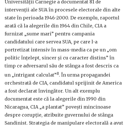
Universității Carnegie a documentat 81 de
intervenții ale SUA în procesele electorale din alte
state în perioada 1946-2000. De exemplu, raportul
arată că la alegerile din 1964 din Chile, CIA a
furnizat „sume mari” pentru campania
candidatului care servea SUA, pe care l-⁠a
portretizat intensiv în mass-media ca pe un „om
politic înțelept, sincer și cu caracter distins” în
timp ce adversarul său de stânga a fost descris ca
8
un „intrigant calculat”
. În urma propagandei
orchestrată de CIA, candidatul sprijinit de America
a fost declarat învingător. Un alt exemplu
documentat este că la alegerile din 1990 din
Nicaragua, CIA „a plantat” povești mincinoase
despre corupție, atribuite guvernului de stânga
Sandinist. Strategia de manipulare electorală a avut