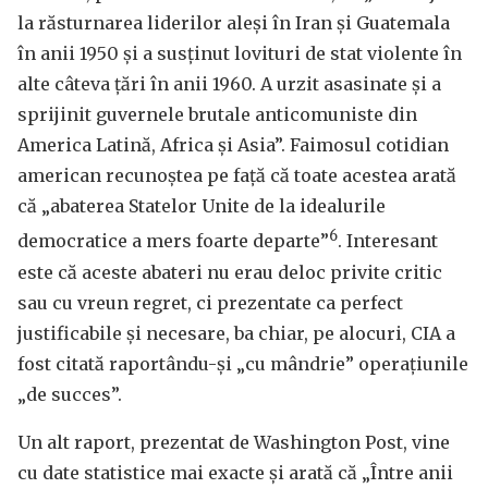
la răsturnarea liderilor aleși în Iran și Guatemala
în anii 1950 și a susținut lovituri de stat violente în
alte câteva țări în anii 1960. A urzit asasinate și a
sprijinit guvernele brutale anticomuniste din
America Latină, Africa și Asia”. Faimosul cotidian
american recunoștea pe față că toate acestea arată
că „abaterea Statelor Unite de la idealurile
6
democratice a mers foarte departe”
. Interesant
este că aceste abateri nu erau deloc privite critic
sau cu vreun regret, ci prezentate ca perfect
justificabile și necesare, ba chiar, pe alocuri, CIA a
fost citată raportându-și „cu mândrie” operațiunile
„de succes”.
Un alt raport, prezentat de Washington Post, vine
cu date statistice mai exacte și arată că „Între anii