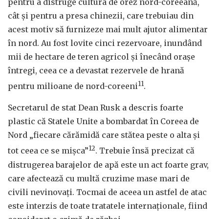
pentru a distruge cultura de orez nord-coreeană,
cât și pentru a presa chinezii, care trebuiau din
acest motiv să furnizeze mai mult ajutor alimentar
în nord. Au fost lovite cinci rezervoare, inundând
mii de hectare de teren agricol și înecând orașe
întregi, ceea ce a devastat rezervele de hrană
11
pentru milioane de nord-coreeni
.
Secretarul de stat Dean Rusk a descris foarte
plastic că Statele Unite a bombardat în Coreea de
Nord „fiecare cărămidă care stătea peste o alta și
12
tot ceea ce se mișca”
. Trebuie însă precizat că
distrugerea barajelor de apă este un act foarte grav,
care afectează cu multă cruzime mase mari de
civili nevinovați. Tocmai de aceea un astfel de atac
este interzis de toate tratatele internaționale, fiind