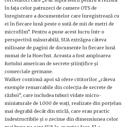
cercetători care „s-ar lupta febril pentru a rezista
în fața celor patruzeci de camere OTS de
înregistrare a documentelor care înregistrează cu
ei în fiecare lună peste o sută de mii de metri de
microfilm”. Pentru a pune acest lucru într-o
perspectivă măsurabilă, SUA extrăgea câteva
milioane de pagini de documente în fiecare lună
numai de la Hoechst. Aceasta a fost amploarea
furtului american de secrete științifice și
comerciale germane.
Walker continuă apoi să ofere cititorilor „câteva
exemple remarcabile din colecția de secrete de
război”, care includea tuburi vidate micro-
miniaturale de 1.000 de wați, realizate din porțelan
mai degrabă decât din sticlă, care erau practic
indestructibile și o zecime din dimensiunea celor