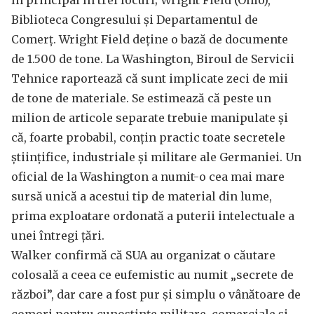
în principal în trei locuri; Wright Field (Ohio),
Biblioteca Congresului și Departamentul de
Comerț. Wright Field deține o bază de documente
de 1.500 de tone. La Washington, Biroul de Servicii
Tehnice raportează că sunt implicate zeci de mii
de tone de materiale. Se estimează că peste un
milion de articole separate trebuie manipulate și
că, foarte probabil, conțin practic toate secretele
științifice, industriale și militare ale Germaniei. Un
oficial de la Washington a numit-o cea mai mare
sursă unică a acestui tip de material din lume,
prima exploatare ordonată a puterii intelectuale a
unei întregi țări.
Walker confirmă că SUA au organizat o căutare
colosală a ceea ce eufemistic au numit „secrete de
război”, dar care a fost pur și simplu o vânătoare de