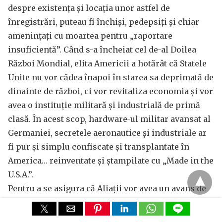
despre existența și locația unor astfel de
înregistrări, puteau fi închiși, pedepsiți și chiar
amenințați cu moartea pentru „raportare
insuficientă”. Când s-a încheiat cel de-al Doilea
Război Mondial, elita Americii a hotărât că Statele
Unite nu vor cădea înapoi în starea sa deprimată de
dinainte de război, ci vor revitaliza economia și vor
avea o instituție militară și industrială de primă
clasă. În acest scop, hardware-ul militar avansat al
Germaniei, secretele aeronautice și industriale ar
fi pur și simplu confiscate și transplantate în
America… reinventate și ștampilate cu „Made in the
U.S.A.”.
Pentru a se asigura că Aliații vor avea un avans de
netrecut în exploatarea brevetelor, germanilor li s-
a interzis chiar să folosească sau să facă referire la