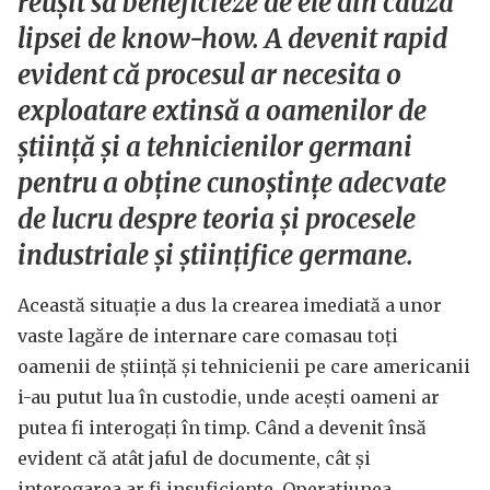
reușit să beneficieze de ele din cauza
lipsei de know-how. A devenit rapid
evident că procesul ar necesita o
exploatare extinsă a oamenilor de
știință și a tehnicienilor germani
pentru a obține cunoștințe adecvate
de lucru despre teoria și procesele
industriale și științifice germane.
Această situație a dus la crearea imediată a unor
vaste lagăre de internare care comasau toți
oamenii de știință și tehnicienii pe care americanii
i-au putut lua în custodie, unde acești oameni ar
putea fi interogați în timp. Când a devenit însă
evident că atât jaful de documente, cât și
interogarea ar fi insuficiente, Operațiunea