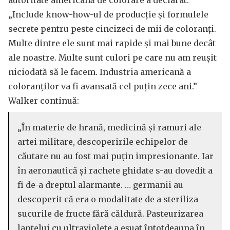
autoritate americană de colorare a declarat:
„Include know-how-ul de producție și formulele
secrete pentru peste cincizeci de mii de coloranți.
Multe dintre ele sunt mai rapide și mai bune decât
ale noastre. Multe sunt culori pe care nu am reușit
niciodată să le facem. Industria americană a
coloranților va fi avansată cel puțin zece ani.”
Walker continuă:
„În materie de hrană, medicină și ramuri ale
artei militare, descoperirile echipelor de
căutare nu au fost mai puțin impresionante. Iar
în aeronautică și rachete ghidate s-au dovedit a
fi de-a dreptul alarmante. … germanii au
descoperit că era o modalitate de a steriliza
sucurile de fructe fără căldură. Pasteurizarea
laptelui cu ultraviolete a eșuat întotdeauna în