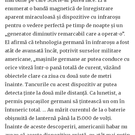
mai bune pe care SUA le-ar putea face. El a
enumerat o bandă magnetică de înregistrare
aparent miraculoasă și dispozitive cu infraroșu
pentru o vedere perfectă pe timp de noapte și un
„generator diminutiv remarcabil care a operat-o”.
El afirmă că tehnologia germană în infraroșu a fost
atât de avansată încât, potrivit surselor militare
americane, „mașinile germane ar putea conduce cu
orice viteză într-o pană totală de curent, văzând
obiectele clare ca ziua cu două sute de metri
înainte. Tancurile cu acest dispozitiv ar putea
detecta ținte la două mile distanță. Ca lunetist, a
permis pușcașilor germani să țintească un om în
întuneric total. … Au mărit curentul de la o baterie
obișnuită de lanternă până la 15.000 de volți.
Înainte de aceste descoperiri, americanii habar nu