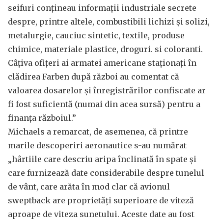
seifuri conțineau informații industriale secrete
despre, printre altele, combustibili lichizi și solizi,
metalurgie, cauciuc sintetic, textile, produse
chimice, materiale plastice, droguri. si coloranti.
Câțiva ofițeri ai armatei americane staționați în
clădirea Farben după război au comentat că
valoarea dosarelor și înregistrărilor confiscate ar
fi fost suficientă (numai din acea sursă) pentru a
finanța războiul.”
Michaels a remarcat, de asemenea, că printre
marile descoperiri aeronautice s-au numărat
„hârtiile care descriu aripa înclinată în spate și
care furnizează date considerabile despre tunelul
de vânt, care arăta în mod clar că avionul
sweptback are proprietăți superioare de viteză
aproape de viteza sunetului. Aceste date au fost