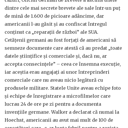
cazuri, Oficiul German de Brevete a ascuns unele
dintre cele mai secrete brevete ale sale într-un puț
de mină de 1.600 de picioare adâncime, dar
americanii l-au găsit și au confiscat întregul
conținut ca „reparații de război” ale SUA.
Cetățenii germani au fost forțați de americani să
semneze documente care atestă că au predat „toate
datele științifice și comerciale și, dacă nu, ar
accepta consecințele” – ceea ce însemna execuție,
iar aceștia erau angajați ai unor întreprinderi
comerciale care nu aveau nicio legătură cu
produsele militare. Statele Unite aveau echipe foto
și echipe de înregistrare a microfilmelor care
lucrau 24 de ore pe zi pentru a documenta
invențiile germane. Walker a declarat că numai la
Hoechst, americanii au avut mai mult de 100 de