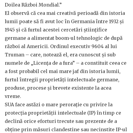
Doilea Război Mondial.”
El observă că cea mai creativă perioadă din istoria
lumii poate să fi avut loc în Germania între 1932 și
1945 și că furtul acestei cercetări științifice
germane a alimentat boom-ul tehnologic de după
război al Americii. Ordinul executiv 9604 al lui
Truman – care, notează el, era cunoscut și sub
numele de „Licența de a fura” – a constituit ceea ce
a fost probabil cel mai mare jaf din istoria lumii,
furtul întregii proprietăți intelectuale germane,
produse, procese și brevete existente la acea
vreme.
SUA face astăzi o mare perorație cu privire la
protecția proprietății intelectuale (IP) în timp ce
declină orice eforturi trecute sau prezente de a
obține prin măsuri clandestine sau necinstite IP-ul