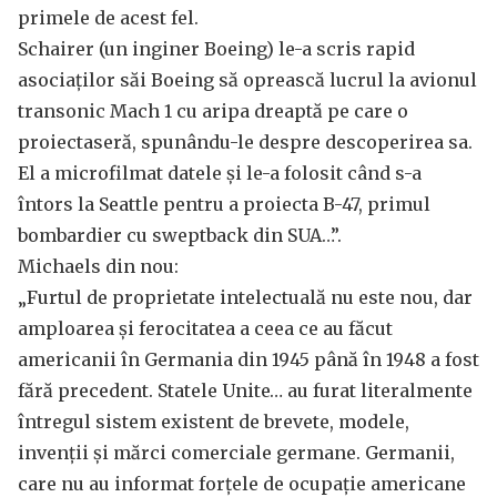
primele de acest fel.
Schairer (un inginer Boeing) le-a scris rapid
asociaților săi Boeing să oprească lucrul la avionul
transonic Mach 1 cu aripa dreaptă pe care o
proiectaseră, spunându-le despre descoperirea sa.
El a microfilmat datele și le-a folosit când s-a
întors la Seattle pentru a proiecta B-47, primul
bombardier cu sweptback din SUA…”.
Michaels din nou:
„Furtul de proprietate intelectuală nu este nou, dar
amploarea și ferocitatea a ceea ce au făcut
americanii în Germania din 1945 până în 1948 a fost
fără precedent. Statele Unite… au furat literalmente
întregul sistem existent de brevete, modele,
invenții și mărci comerciale germane. Germanii,
care nu au informat forțele de ocupație americane