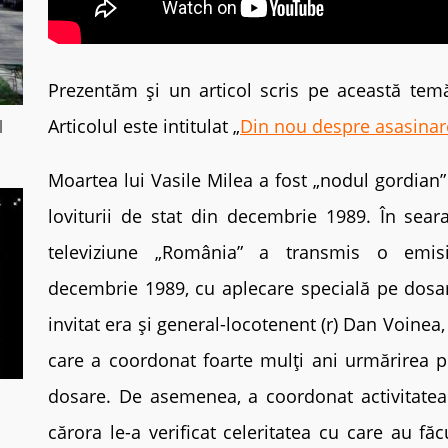
Prezentăm și un articol scris pe această temă
Articolul este intitulat „
Din nou despre asasinare
l
Moartea lui Vasile Milea a fost „nodul gordian” 
loviturii de stat din decembrie 1989. În sea
televiziune „România” a transmis o emis
decembrie 1989, cu aplecare specială pe dosarel
invitat era și general-locotenent (r) Dan Voinea, 
care a coordonat foarte mulți ani urmărirea p
dosare. De asemenea, a coordonat activitatea tu
cărora le-a verificat celeritatea cu care au făc