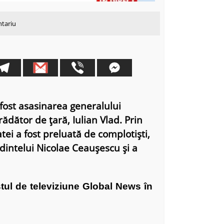
ntariu
 fost asasinarea generalului
rădător de țară, Iulian Vlad. Prin
i a fost preluată de complotiști,
dintelui Nicolae Ceaușescu și a
tul de televiziune Global News în