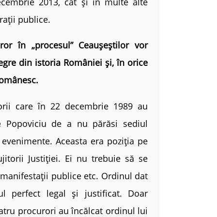
ecembrie 2013, cât și în multe alte
rații publice.
or în „procesul” Ceauşeştilor vor
gre din istoria României și, în orice
 românesc.
rii care în 22 decembrie 1989 au
ae Popoviciu de a nu părăsi sediul
n evenimente. Aceasta era poziția pe
torii Justiției. Ei nu trebuie să se
n manifestații publice etc. Ordinul dat
perfect legal și justificat. Doar
Patru procurori au încălcat ordinul lui