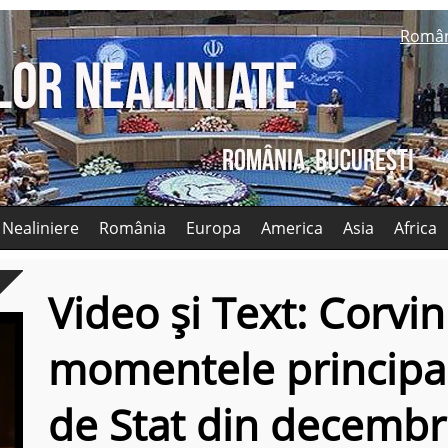
Româ
 Nealiniere
România
Europa
America
Asia
Africa
Video și Text: Corvi
momentele principale
de Stat din decembr