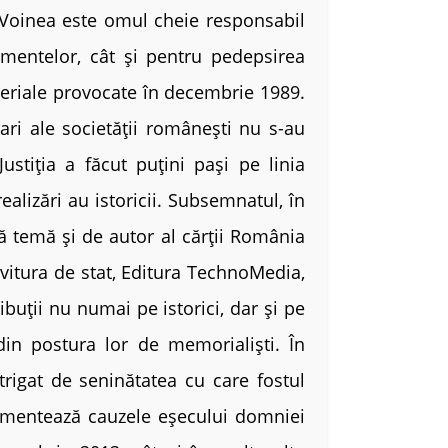
n Voinea este omul cheie responsabil
nimentelor, cât și pentru pedepsirea
teriale provocate în decembrie 1989.
ari ale societății românești nu s-au
stiția a făcut puțini pași pe linia
alizări au istoricii. Subsemnatul, în
tă temă și de autor al cărții România
vitura de stat, Editura TechnoMedia,
ibuții nu numai pe istorici, dar și pe
 din postura lor de memorialiști. În
trigat de seninătatea cu care fostul
gumentează cauzele eșecului domniei