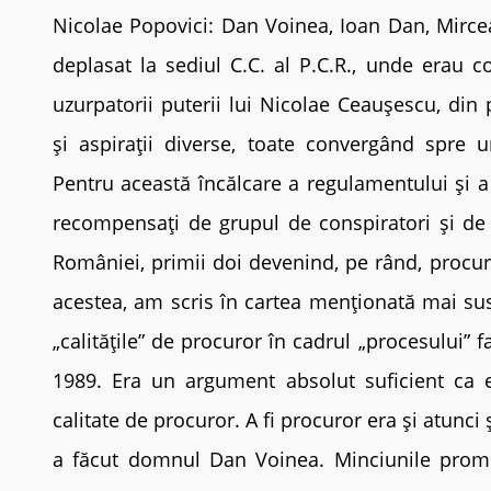
Nicolae Popovici: Dan Voinea, Ioan Dan, Mirce
deplasat la sediul C.C. al P.C.R., unde erau c
uzurpatorii puterii lui Nicolae Ceaușescu, din p
și aspirații diverse, toate convergând spre 
Pentru această încălcare a regulamentului și a 
recompensați de grupul de conspiratori și de
României, primii doi devenind, pe rând, procuror
acestea, am scris în cartea menționată mai su
„calitățile” de procuror în cadrul „procesului”
1989. Era un argument absolut suficient ca e
calitate de procuror. A fi procuror era și atunci ș
a făcut domnul Dan Voinea. Minciunile promo