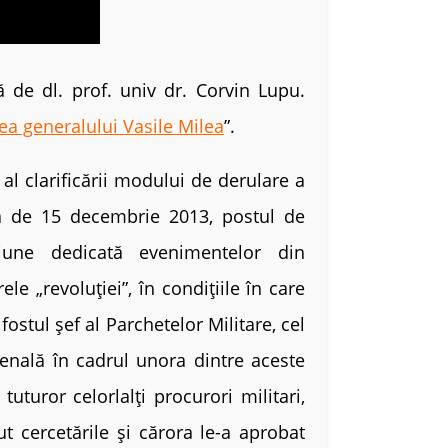
 de dl. prof. univ dr. Corvin Lupu.
a generalului Vasile Milea
”.
al clarificării modului de derulare a
ra de 15 decembrie 2013, postul de
iune dedicată evenimentelor din
e „revoluției”, în condițiile în care
fostul șef al Parchetelor Militare, cel
enală în cadrul unora dintre aceste
turor celorlalți procurori militari,
ut cercetările și cărora le-a aprobat