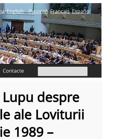
na
English
Русский
Francais
Español
Contacte
n Lupu despre
 ale Loviturii
ie 1989 –