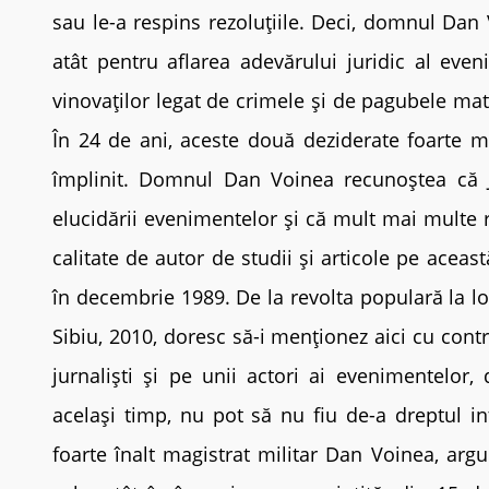
sau le-a respins rezoluțiile. Deci, domnul Da
atât pentru aflarea adevărului juridic al eve
vinovaților legat de crimele și de pagubele ma
În 24 de ani, aceste două deziderate foarte m
împlinit. Domnul Dan Voinea recunoștea că Ju
elucidării evenimentelor și că mult mai multe re
calitate de autor de studii și articole pe aceas
în decembrie 1989. De la revolta populară la lo
Sibiu, 2010, doresc să-i menționez aici cu contr
jurnaliști și pe unii actori ai evenimentelor,
același timp, nu pot să nu fiu de-a dreptul in
foarte înalt magistrat militar Dan Voinea, ar