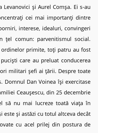
a Levanovici și Aurel Comșa. Ei s-au
oncentrați cei mai importanți dintre
orniri, interese, idealuri, convingeri
un țel comun: parvenitismul social.
ordinelor primite, toți patru au fost
 puciști care au preluat conducerea
i militari șefi ai țării. Despre toate
s. Domnul Dan Voinea își exercitase
 familiei Ceaușescu, din 25 decembrie
l să nu mai lucreze toată viața în
i este și astăzi cu totul altceva decât
vate cu acel prilej din postura de