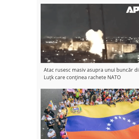
Atac rusesc masiv asupra unui buncăr d
Luțk care conținea rachete NATO