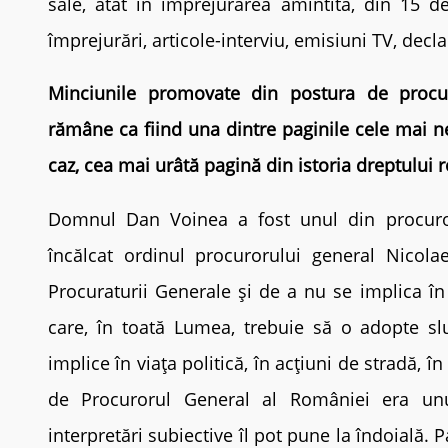
sale, atât în împrejurarea amintită, din 15 d
împrejurări, articole-interviu, emisiuni TV, decla
Minciunile promovate din postura de procur
rămâne ca fiind una dintre paginile cele mai ne
caz, cea mai urâtă pagină din istoria dreptului
Domnul Dan Voinea a fost unul din procuro
încălcat ordinul procurorului general Nicol
Procuraturii Generale și de a nu se implica î
care, în toată Lumea, trebuie să o adopte sluji
implice în viața politică, în acțiuni de stradă, î
de Procurorul General al României era unul 
interpretări subiective îl pot pune la îndoială. 