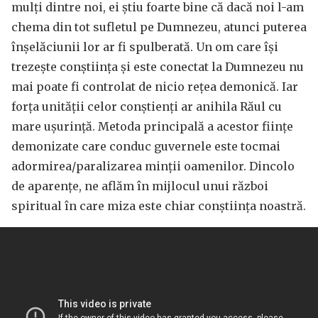
mulți dintre noi, ei știu foarte bine că dacă noi l-am
chema din tot sufletul pe Dumnezeu, atunci puterea
înșelăciunii lor ar fi spulberată. Un om care își
trezește conștiința și este conectat la Dumnezeu nu
mai poate fi controlat de nicio rețea demonică. Iar
forța unității celor conștienți ar anihila Răul cu
mare ușurință. Metoda principală a acestor ființe
demonizate care conduc guvernele este tocmai
adormirea/paralizarea minții oamenilor. Dincolo
de aparențe, ne aflăm în mijlocul unui război
spiritual în care miza este chiar conștiința noastră.