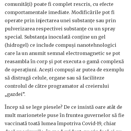
comunități) poate fi complet rescris, cu efecte
comportamentale imediate. Modificările pot fi
operate prin injectarea unei substanțe sau prin
pulverizarea respectivei substanțe cu un spray
special. Substanța inoculată conține un gel
(hidrogel) ce include compuși nanotehnologici
care la un anumit semnal electromagnetic se pot
reasambla în corp și pot executa o gamă complexă
de operațiuni. Acești compuși ar putea de exemplu
să distrugă celule, organe sau să faciliteze
controlul de către programator al creierului
„gazdei”.
Încep să se lege piesele? De ce insistă oare atât de
mult marionetele puse în fruntea guvernelor să fie
vaccinată toată lumea împotriva Covid-19, chiar