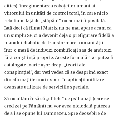
cities): înregimentarea roboțeilor umani ai
viitorului în unități de control total, în care nicio
rebeliune față de „stăpâni” nu ar mai fi posibilă.
Iată deci că filmul Matrix nu ne mai apare acum ca
un simplu SF, ci a devenit deja o prefigurare fidelă a
planului diabolic de transformare a umanității
într-o masă de indivizi zombificați sau de androizi
fără conștiință proprie. Aceste formulări ar putea fi
catalogate foarte ușor drept „teorii ale
conspirației”, dar veți vedea că se desprind exact
din afirmațiile unui expert în aplicații militare
avansate utilizate de serviciile speciale.
Să nu uităm însă că „elitele” de psihopați (care se
cred zei pe Pământ) nu vor avea niciodată puterea
de a i se opune lui Dumnezeu. Spre deosebire de