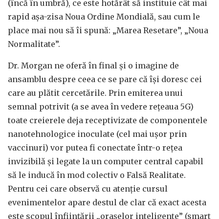
(încă în umbră), ce este hotărât să instituie cât mai
rapid așa-zisa Noua Ordine Mondială, sau cum le
place mai nou să îi spună: „Marea Resetare”, „Noua
Normalitate”.
Dr. Morgan ne oferă în final și o imagine de
ansamblu despre ceea ce se pare că își doresc cei
care au plătit cercetările. Prin emiterea unui
semnal potrivit (a se avea în vedere rețeaua 5G)
toate creierele deja receptivizate de componentele
nanotehnologice inoculate (cel mai ușor prin
vaccinuri) vor putea fi conectate într-o rețea
invizibilă și legate la un computer central capabil
să le inducă în mod colectiv o Falsă Realitate.
Pentru cei care observă cu atenție cursul
evenimentelor apare destul de clar că exact acesta
este scopul înființării „orașelor inteligente” (smart