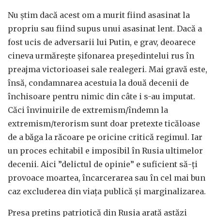
Nu știm dacă acest om a murit fiind asasinat la
propriu sau fiind supus unui asasinat lent. Dacă a
fost ucis de adversarii lui Putin, e grav, deoarece
cineva urmărește șifonarea președintelui rus în
preajma victorioasei sale realegeri. Mai gravă este,
însă, condamnarea acestuia la două decenii de
închisoare pentru nimic din câte i s-au imputat.
Căci învinuirile de extremism/îndemn la
extremism/terorism sunt doar pretexte ticăloase
de a băga la răcoare pe oricine critică regimul. Iar
un proces echitabil e imposibil în Rusia ultimelor
decenii. Aici ”delictul de opinie” e suficient să-ți
provoace moartea, încarcerarea sau în cel mai bun
caz excluderea din viața publică și marginalizarea.
Presa pretins patriotică din Rusia arată astăzi