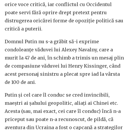
orice voce critică, iar conflictul cu Occidentul
poate servi fără oprire drept pretext pentru
distrugerea oricărei forme de opoziție politică sau
critică a puterii.
Domnul Putin nu s-a grăbit să-i exprime
condoleanțe văduvei lui Alexey Navalny, care a
murit la 47 de ani, în schimb a trimis un mesaj plin
de compasiune văduvei lui Henry Kissinger, când
acest personaj sinistru a plecat spre iad la vârsta
de 100 de ani.
Putin și cel care îl conduc se cred invincibili,
maeștri ai șahului geopolitic, aliați ai Chinei etc.
Acesta (sau, mai exact, cei care îl conduc) încă n-a
priceput sau poate n-a recunoscut, de pildă, că
aventura din Ucraina a fost o capcană a strategilor