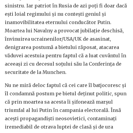
sinistru. Iar patriot în Rusia de azi poți fi doar dacă
ești loial regimului și nu contești geniul și
inamovibilitatea eternului conducător Putin.
Moartea lui Navalny a provocat jubilație deschisă,
învinuirea ucrainenilor/USA/UK de asasinat,
denigrarea postumă a bietului răposat, atacarea
văduvei acestuia pentru faptul că a luat cuvântul în
aceeași zi cu decesul soțului său la Conferința de
securitate de la Munchen.
Nu ne miră deloc faptul că cei care îl batjocoresc și
îl condamnă postum pe bietul deținut politic, spun
că prin moartea sa acesta îi șifonează marșul
triumfal al lui Putin în campania electorală. Însă
acești propagandiști neosovietici, contaminați
iremediabil de otrava luptei de clasă și de ura