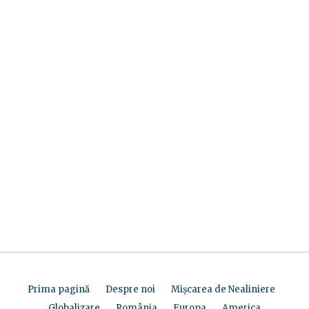
Prima pagină
Despre noi
Mișcarea de Nealiniere
Globalizare
România
Europa
America