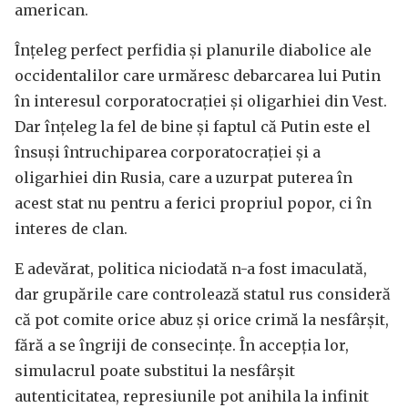
american.
Înțeleg perfect perfidia și planurile diabolice ale
occidentalilor care urmăresc debarcarea lui Putin
în interesul corporatocrației și oligarhiei din Vest.
Dar înțeleg la fel de bine și faptul că Putin este el
însuși întruchiparea corporatocrației și a
oligarhiei din Rusia, care a uzurpat puterea în
acest stat nu pentru a ferici propriul popor, ci în
interes de clan.
E adevărat, politica niciodată n-a fost imaculată,
dar grupările care controlează statul rus consideră
că pot comite orice abuz și orice crimă la nesfârșit,
fără a se îngriji de consecințe. În accepția lor,
simulacrul poate substitui la nesfârșit
autenticitatea, represiunile pot anihila la infinit