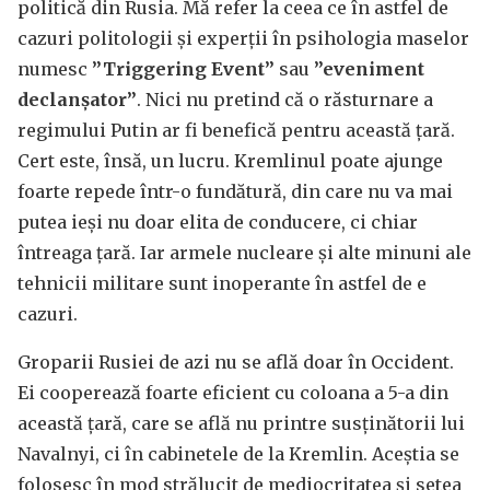
politică din Rusia. Mă refer la ceea ce în astfel de
cazuri politologii și experții în psihologia maselor
numesc
”Triggering Event”
sau
”eveniment
declanșator”
. Nici nu pretind că o răsturnare a
regimului Putin ar fi benefică pentru această țară.
Cert este, însă, un lucru. Kremlinul poate ajunge
foarte repede într-o fundătură, din care nu va mai
putea ieși nu doar elita de conducere, ci chiar
întreaga țară. Iar armele nucleare și alte minuni ale
tehnicii militare sunt inoperante în astfel de e
cazuri.
Groparii Rusiei de azi nu se află doar în Occident.
Ei cooperează foarte eficient cu coloana a 5-a din
această țară, care se află nu printre susținătorii lui
Navalnyi, ci în cabinetele de la Kremlin. Aceștia se
folosesc în mod strălucit de mediocritatea și setea