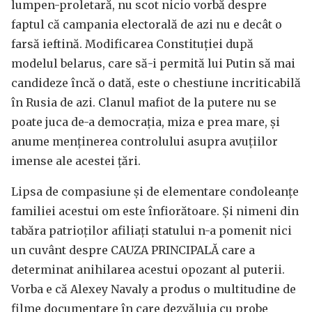
lumpen-proletară, nu scot nicio vorbă despre
faptul că campania electorală de azi nu e decât o
farsă ieftină. Modificarea Constituției după
modelul belarus, care să-i permită lui Putin să mai
candideze încă o dată, este o chestiune incriticabilă
în Rusia de azi. Clanul mafiot de la putere nu se
poate juca de-a democrația, miza e prea mare, și
anume menținerea controlului asupra avuțiilor
imense ale acestei țări.
Lipsa de compasiune și de elementare condoleanțe
familiei acestui om este înfiorătoare. Și nimeni din
tabăra patrioților afiliați statului n-a pomenit nici
un cuvânt despre CAUZA PRINCIPALĂ care a
determinat anihilarea acestui opozant al puterii.
Vorba e că Alexey Navaly a produs o multitudine de
filme documentare în care dezvăluia cu probe