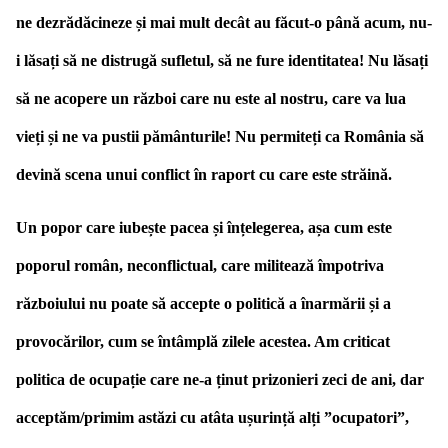
ne dezrădăcineze și mai mult decât au făcut-o până acum, nu-
i lăsați să ne distrugă sufletul, să ne fure identitatea! Nu lăsați
să ne acopere un război care nu este al nostru, care va lua
vieți și ne va pustii pământurile! Nu permiteți ca România să
devină scena unui conflict în raport cu care este străină.
Un popor care iubește pacea și înțelegerea, așa cum este
poporul român, neconflictual, care militează împotriva
războiului nu poate să accepte o politică a înarmării și a
provocărilor, cum se întâmplă zilele acestea. Am criticat
politica de ocupație care ne-a ținut prizonieri zeci de ani, dar
acceptăm/primim astăzi cu atâta ușurință alți ”ocupatori”,