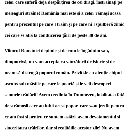
celor care suferă deja despărțirea de cei dragi, înstrăinați pe
meleaguri străine! România mai este și a celor rămași acasă
pentru prezentul pe care-l trăim și pe care ni-l spulberă zilnic
cei care se află la conducerea țării de peste 30 de ani.
Viitorul României depinde și de cum le îngăduim sau,
dimpotrivă, nu vom accepta ca vânzătorii de istorie și de
neam să distrugă poporul român. Priviți-le cu atenție chipul
ascuns sub măștile pe care le poartă și le veți descoperi
semnele trădării! Avem credința în Dumnezeu, loialitatea față
de strămoșii care au iubit acest popor, care s-au jertfit pentru
ce am fost și pentru ce suntem astăzi, avem devotamentul și
sinceritatea trăirilor, dar și realitățile acestor zile! Nu avem