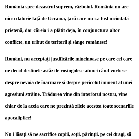
România spre dezastrul suprem, războiul. România nu are
nicio datorie față de Ucraina, țară care nu i-a fost niciodată
prietenă, dar căreia i-a plătit deja, în conjunctura altor
conflicte, un tribut de teritorii și sânge românesc!
Români, nu acceptați justificările mincinoase pe care cei care
ne decid destinele astăzi le rostogolesc atunci când vorbesc
despre nevoia de înarmare și despre pericolul iminent al unei
agresiuni străine. Trădarea vine din interiorul nostru, vine
chiar de la aceia care ne prezintă zilele acestea toate scenariile
apocaliptice!
Nu-i lăsați să ne sacrifice copiii, soții, părinții, pe cei dragi, să