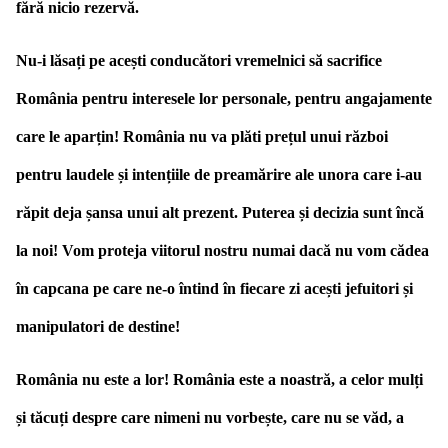
fără nicio rezervă.
Nu-i lăsați pe acești conducători vremelnici să sacrifice
România pentru interesele lor personale, pentru angajamente
care le aparțin! România nu va plăti prețul unui război
pentru laudele și intențiile de preamărire ale unora care i-au
răpit deja șansa unui alt prezent. Puterea și decizia sunt încă
la noi! Vom proteja viitorul nostru numai dacă nu vom cădea
în capcana pe care ne-o întind în fiecare zi acești jefuitori și
manipulatori de destine!
România nu este a lor! România este a noastră, a celor mulți
și tăcuți despre care nimeni nu vorbește, care nu se văd, a