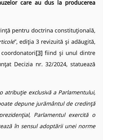
 cauzelor care au dus la producerea
ință pentru doctrina constituțională,
ticole
”, ediția 3 revizuită și adăugită,
e coordonatori
[3]
fiind și unul dintre
unțat Decizia nr. 32/2024, statuează
 o atribuție exclusivă a Parlamentului,
 poate depune jurământul de credință
rezidențial, Parlamentul exercită o
iferează în sensul adoptării unei norme