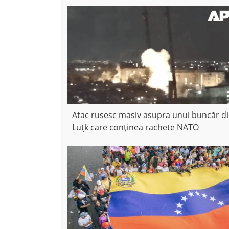
Atac rusesc masiv asupra unui buncăr d
Luțk care conținea rachete NATO