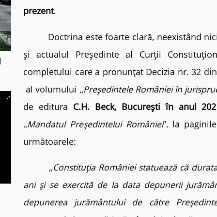
prezent
.
Doctrina este foarte clară, neexistând nicio
și actualul Președinte al Curții Constituțion
l
completului care a pronunțat Decizia nr. 32 din
al volumului ,,
Președintele României în jurispru
de editura
C.H. Beck, București în anul 202
,,
Mandatul Președintelui României
”, la paginil
următoarele:
,,
Constituția României statuează că durat
ani și se exercită de la data depunerii jurămân
depunerea jurământului de către Președint