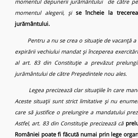
momentul depunerii jurământului de către per
momentul alegerii, și
se încheie la trecer
jurământului.
Pentru a nu se crea o situație de vacanță a fu
expirării vechiului mandat și începerea exercităr
al art. 83 din Constituție a prevăzut prelun
jurământului de către Președintele nou ales.
Legea precizează clar situațiile în care mandat
Aceste situații sunt strict limitative și nu enumer
care să justifice o prelungire a mandatului prezi
Astfel, art. 83 din Constituție precizează că
prel
României poate fi făcută numai prin lege organ