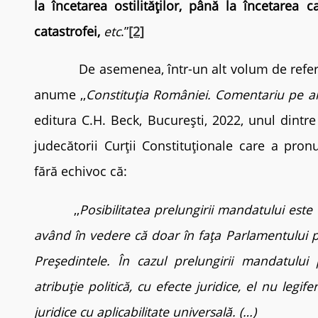
la încetarea ostilităților, până la încetarea
catastrofei,
etc
.”
[2]
De asemenea, într-un alt volum de refer
anume ,,
Constituția României. Comentariu pe ar
editura C.H. Beck, București, 2022, unul dintr
judecătorii Curții Constituționale care a pron
fără echivoc că:
,,
Posibilitatea prelungirii mandatului este
având în vedere că doar în fața Parlamentului
Președintele.
În cazul prelungirii mandatului p
atribuție politică, cu efecte juridice, el nu leg
juridice cu aplicabilitate universală. (…)