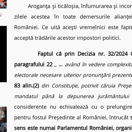
Aroganța și ticăloșia, înfumurarea și incon
i
zilele acestea în toate demersurile alianțe
României. Ce uită acești vremelnici este fapt
acceptă trădările acestor impostori politici.
Faptul că prin Decizia nr. 32/2024 Curt
paragrafului 22
,,
..
.
având în vedere complexitat
electorale necesare ulterior pronunțării prezente
83 alin.(2)
din Constituție, potrivit căruia Preșe
mandatul până la depunerea jurământului d
considerente nu echivalează cu o prelungire 
pentru fostul Președinte al României, întrucât
sens este numai Parlamentul României, organi