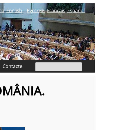
na
English
Русский
Francais
Español
Contacte
OMÂNIA.