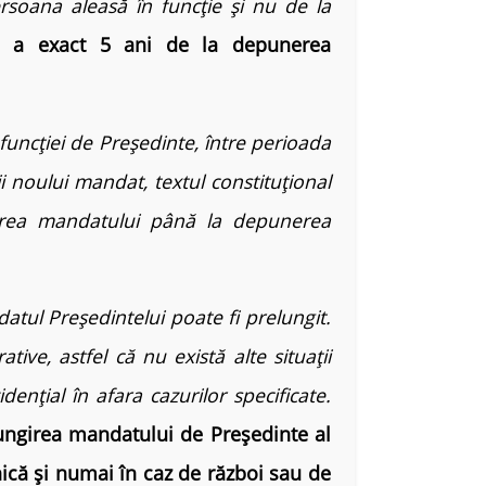
soana aleasă în funcție și nu de la
ea a exact 5 ani de la depunerea
ncției de Președinte, între perioada
ii noului mandat, textul constituțional
girea mandatului până la depunerea
ul Președintelui poate fi prelungit.
ative, astfel că nu există alte situații
dențial în afara cazurilor specificate.
ungirea mandatului de Președinte al
ică și numai în caz de război sau de