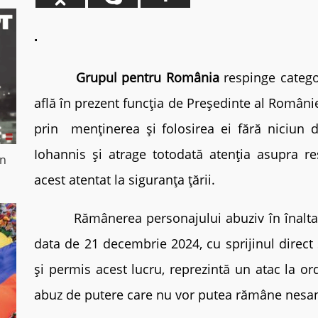
.
Grupul pentru România
respinge catego
află în prezent funcția de Președinte al Român
prin menținerea și folosirea ei fără niciun 
Iohannis și atrage totodată atenția asupra re
in
acest atentat la siguranța țării.
Rămânerea personajului abuziv în înalta f
data de 21 decembrie 2024, cu sprijinul direct s
și permis acest lucru, reprezintă un atac la or
abuz de putere care nu vor putea rămâne nesan