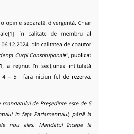
 opinie separată, divergentă. Chiar
ale
[1]
, în calitate de membru al
 06.12.2024, din calitatea de coautor
dența Curții Constituțional
e”, publicat
1
, a reținut în secțiunea intitulată
e 4 – 5, fără niciun fel de rezervă,
a mandatului de Președinte este de 5
tului în fața Parlamentului, până la
ele nou ales. Mandatul începe la