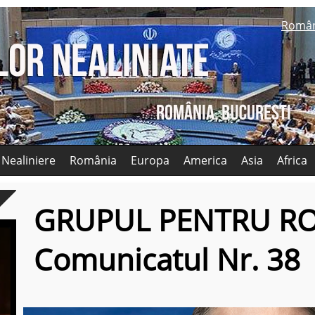
Româ
 Nealiniere
România
Europa
America
Asia
Africa
GRUPUL PENTRU R
Comunicatul Nr. 38