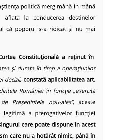
știența politică merg mână în mână
i aflată la conducerea destinelor
ul că poporul s-a ridicat și nu mai
ea Constituțională a reținut în
ea și durata în timp a operațiunilor
i decizii,
constată aplicabilitatea art.
dintele României în funcție „exercită
e Președintele nou-ales”
, aceste
legitimă a prerogativelor funcției
singurul care poate dispune în acest
sm care nu a hotărât nimic, până în