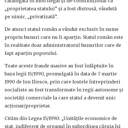
catalogată în mod ilegal și ne-constituțional ca
„proprietatea statului” și a fost distrusă, vândută
pe nimic, „privatizată”.
De atunci statul român a vândut exclusiv în nume
propriu bunuri care nu îi aparțin. Statul român este
în realitate doar administratorul bunurilor care de
fapt aparțin poporului.
Toate aceste fraude masive au fost înfăptuite în
baza legii 15/1990, promulgată în data de 7 martie
1990 de Ion Iliescu, prin care fostele întreprinderi
socialiste au fost transformate în regii autonome și
societăți comerciale la care statul a devenit unic
acționar/proprietar.
Cităm din Legea 15/1990: „Unitățile economice de
stat, indiferent de organul în subordinea căruia își