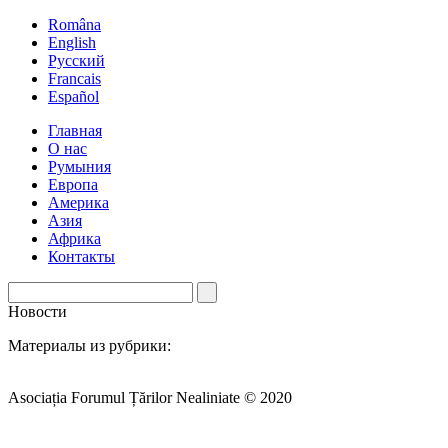
Româna
English
Русский
Francais
Español
Главная
О нас
Румыния
Европа
Америка
Азия
Африка
Контакты
Новости
Материалы из рубрики:
Asociația Forumul Țărilor Nealiniate © 2020