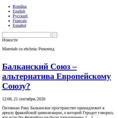
Româna
English
Русский
Francais
Español
Новости
Materiale cu eticheta: Римленд
Балканский Союз –
альтернатива Европейскому
Союзу?
12:08, 21 сентября, 2020
Октавиан Раку Балканское пространство принадлежит к
ареалу фракийской цивилизации, о которой Геродот говорил,
что если бы фракийцы не были разъединены, […]